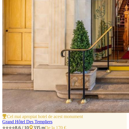
Cel mai apropiat hotel de acest monument
Grand Hôtel Des Templiers
⭐⭐⭐⭐
8.6 / 10
335 m
De la 170 €