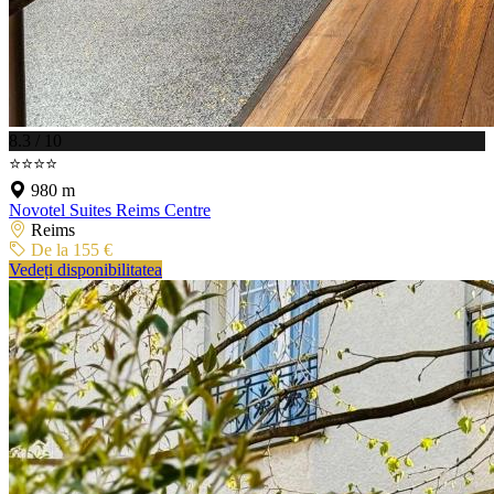
8.3 / 10
⭐⭐⭐⭐
980 m
Novotel Suites Reims Centre
Reims
De la 155 €
Vedeți disponibilitatea