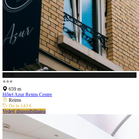
8 / 10
⭐⭐⭐
659 m
Hôtel Azur Reims Centre
Reims
De la 143 €
Vedeți disponibilitatea