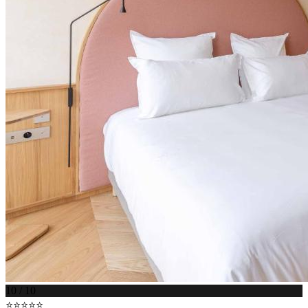
10 / 10
⭐⭐⭐⭐⭐