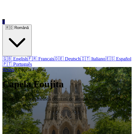
0
🇷🇴 Română
🇬🇧 English
🇫🇷 Français
🇩🇪 Deutsch
🇮🇹 Italiano
🇪🇸 Español
🇵🇹 Português
Reims
› Capela Foujita
Capela Foujita
O capelă neo-românească decorată de artistul Tsuguharu Foujita.