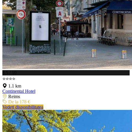
8.5 / 10
⭐⭐⭐⭐
1.1 km
Continental Hotel
Reims
De la 178 €
Vedeți disponibilitatea