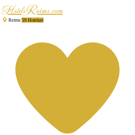
HotelsReims.com
Reims
59 Hoteluri