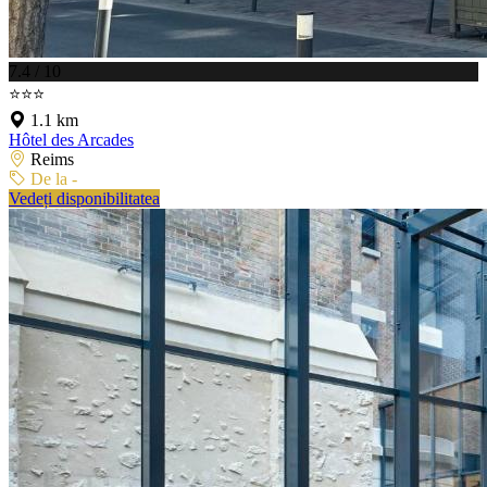
7.4 / 10
⭐⭐⭐
1.1 km
Hôtel des Arcades
Reims
De la -
Vedeți disponibilitatea