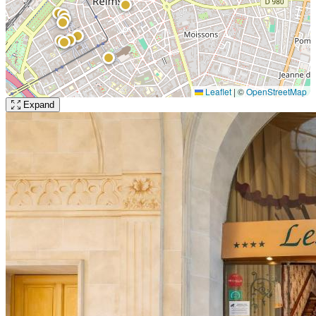
Leaflet
|
©
OpenStreetMap
Expand