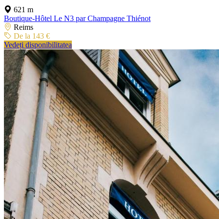
621 m
Boutique-Hôtel Le N3 par Champagne Thiénot
Reims
De la 143 €
Vedeți disponibilitatea