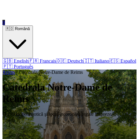
0
🇷🇴 Română
🇬🇧 English
🇫🇷 Français
🇩🇪 Deutsch
🇮🇹 Italiano
🇪🇸 Español
🇵🇹 Português
Reims
› Catedrala Notre-Dame de Reims
Catedrala Notre-Dame de
Reims
O capodoperă gotică şi locul încoronării regale franceze.