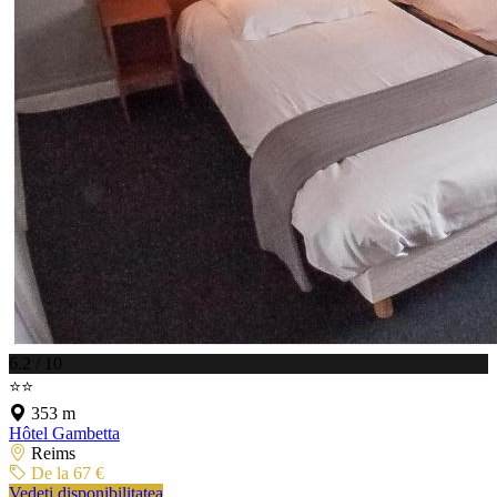
6.2 / 10
⭐⭐
353 m
Hôtel Gambetta
Reims
De la 67 €
Vedeți disponibilitatea