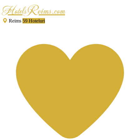
HotelsReims.com
Reims
59 Hoteluri