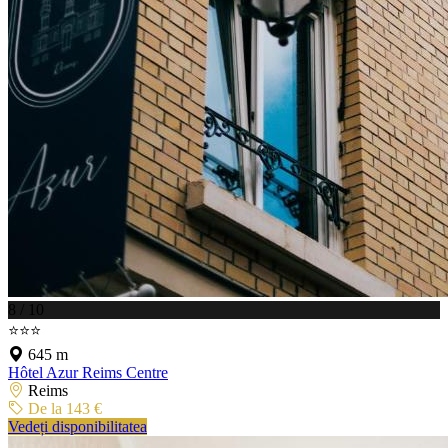
8 / 10
⭐⭐⭐
645 m
Hôtel Azur Reims Centre
Reims
De la 143 €
Vedeți disponibilitatea