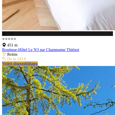
10 / 10
⭐⭐⭐⭐⭐
451 m
Boutique-Hôtel Le N3 par Champagne Thiénot
Reims
De la 143 €
Vedeți disponibilitatea