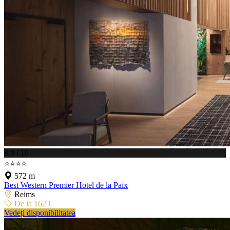
8.9 / 10
⭐⭐⭐⭐
572 m
Best Western Premier Hotel de la Paix
Reims
De la 162 €
Vedeți disponibilitatea