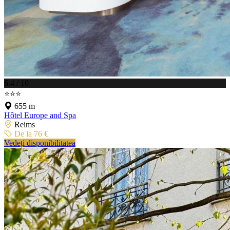
6.4 / 10
⭐⭐⭐
655 m
Hôtel Europe and Spa
Reims
De la 76 €
Vedeți disponibilitatea