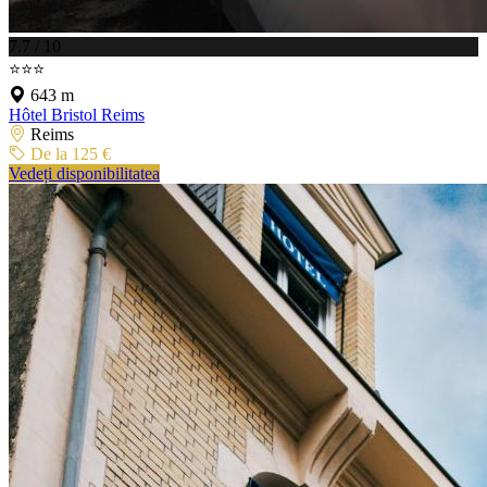
7.7 / 10
⭐⭐⭐
643 m
Hôtel Bristol Reims
Reims
De la 125 €
Vedeți disponibilitatea