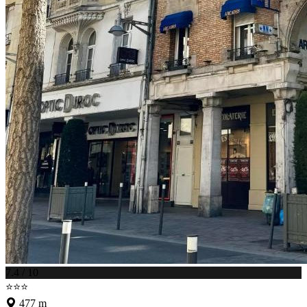
7.4 / 10
⭐⭐⭐
477 m