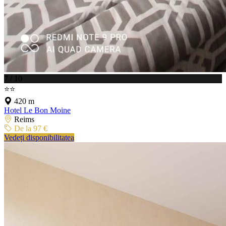
7 / 10
⭐⭐
420 m
Hotel Le Bon Moine
Reims
De la 97 €
Vedeți disponibilitatea