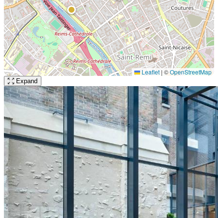
Leaflet
|
©
OpenStreetMap
Expand