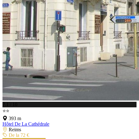
7.1 / 10
⭐⭐
393 m
Hôtel De La Cathédrale
Reims
De la 72 €