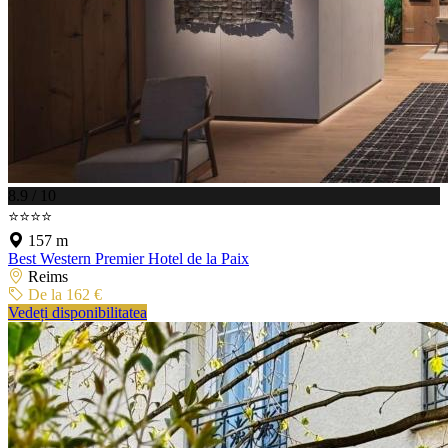
8.9 / 10
⭐⭐⭐⭐
157 m
Best Western Premier Hotel de la Paix
Reims
De la 162 €
Vedeți disponibilitatea