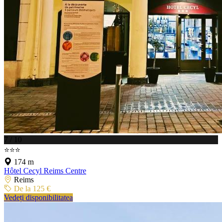
7 / 10
⭐⭐⭐
174 m
Hôtel Cecyl Reims Centre
Reims
De la 125 €
Vedeți disponibilitatea