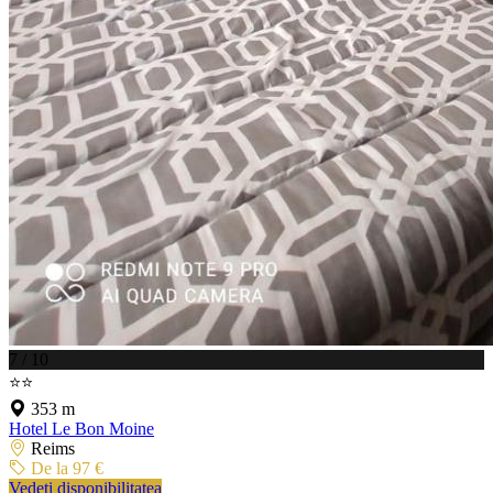
7 / 10
⭐⭐
353 m
Hotel Le Bon Moine
Reims
De la 97 €
Vedeți disponibilitatea