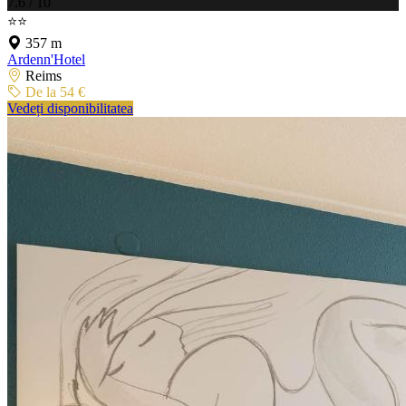
7.6 / 10
⭐⭐
357 m
Ardenn'Hotel
Reims
De la 54 €
Vedeți disponibilitatea