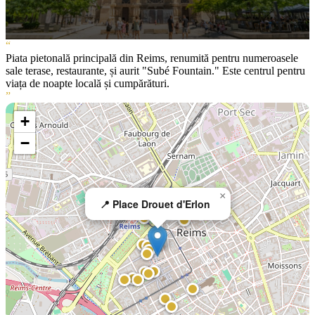
“
Piata pietonală principală din Reims, renumită pentru numeroasele
sale terase, restaurante, și aurit "Subé Fountain." Este centrul pentru
viața de noapte locală și cumpărături.
”
+
−
×
📍 Place Drouet d'Erlon