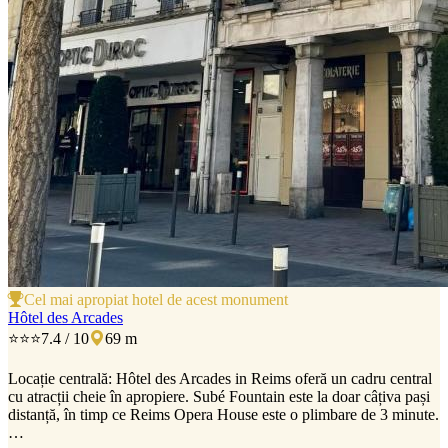
Cel mai apropiat hotel de acest monument
Hôtel des Arcades
⭐⭐⭐
7.4 / 10
69 m
Locație centrală: Hôtel des Arcades in Reims oferă un cadru central
cu atracții cheie în apropiere. Subé Fountain este la doar câțiva pași
distanță, în timp ce Reims Opera House este o plimbare de 3 minute.
…