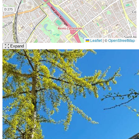
Leaflet
|
©
OpenStreetMap
Expand