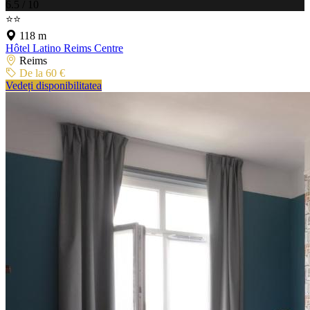
6.5 / 10
⭐⭐
118 m
Hôtel Latino Reims Centre
Reims
De la 60 €
Vedeți disponibilitatea