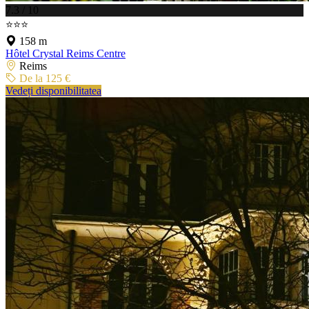
7.3 / 10
⭐⭐⭐
158 m
Hôtel Crystal Reims Centre
Reims
De la 125 €
Vedeți disponibilitatea