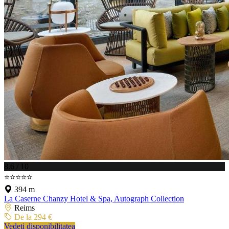
8.6 / 10
⭐⭐⭐⭐⭐
394 m
La Caserne Chanzy Hotel & Spa, Autograph Collection
Reims
De la 294 €
Vedeți disponibilitatea