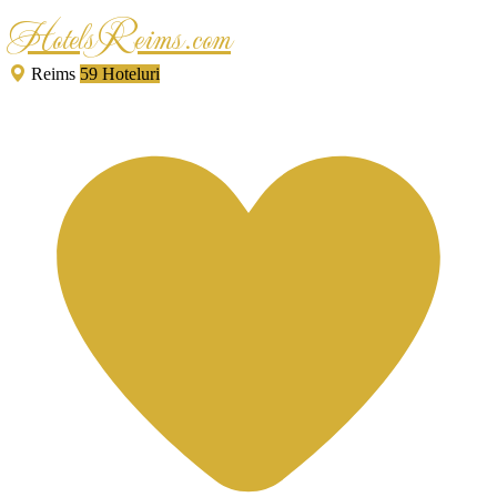
HotelsReims.com
Reims
59 Hoteluri