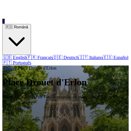
0
🇷🇴 Română
🇬🇧 English
🇫🇷 Français
🇩🇪 Deutsch
🇮🇹 Italiano
🇪🇸 Español
🇵🇹 Português
Reims
› Place Drouet d'Erlon
Place Drouet d'Erlon
Inima socială plină de viaţă a oraşului cu magazine şi cafenele.