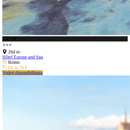
6.4 / 10
⭐⭐⭐
264 m
Hôtel Europe and Spa
Reims
De la 76 €
Vedeți disponibilitatea