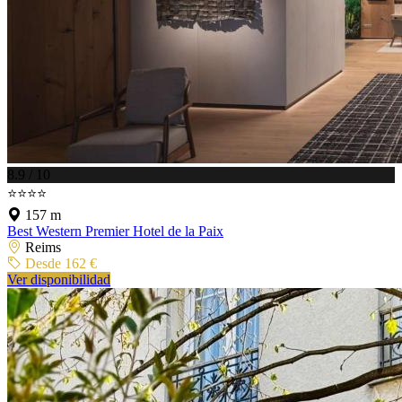
8.9 / 10
⭐⭐⭐⭐
157 m
Best Western Premier Hotel de la Paix
Reims
Desde 162 €
Ver disponibilidad