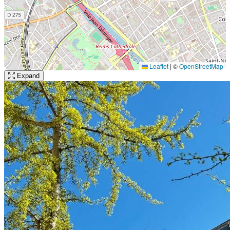
Leaflet
|
©
OpenStreetMap
Expand