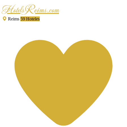
HotelsReims.com
Reims
59 Hoteles