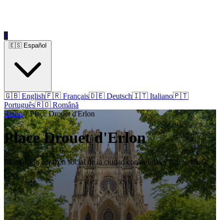
0
🇪🇸 Español
🇬🇧 English
🇫🇷 Français
🇩🇪 Deutsch
🇮🇹 Italiano
🇵🇹
Português
🇷🇴 Română
Reims
› Place Drouet d'Erlon
Place Drouet d'Erlon
El animado corazón social de la ciudad con tiendas y cafeterías.