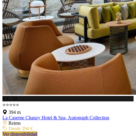
8.6 / 10
⭐⭐⭐⭐⭐
394 m
La Caserne Chanzy Hotel & Spa, Autograph Collection
Reims
Desde 294 €
Ver disponibilidad