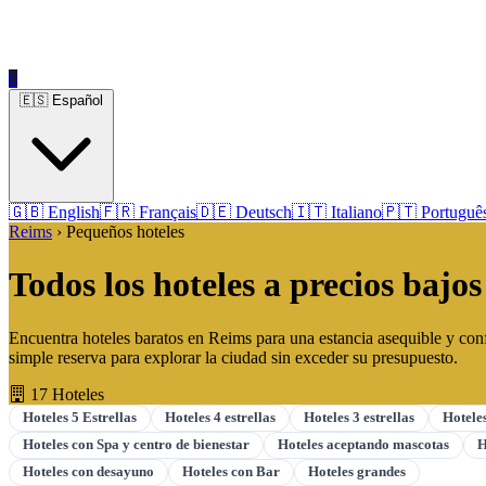
0
🇪🇸 Español
🇬🇧 English
🇫🇷 Français
🇩🇪 Deutsch
🇮🇹 Italiano
🇵🇹 Portuguê
Reims
› Pequeños hoteles
Todos los hoteles a precios baj
Encuentra hoteles baratos en Reims para una estancia asequible y confo
simple reserva para explorar la ciudad sin exceder su presupuesto.
17 Hoteles
Hoteles 5 Estrellas
Hoteles 4 estrellas
Hoteles 3 estrellas
Hoteles
Hoteles con Spa y centro de bienestar
Hoteles aceptando mascotas
H
Hoteles con desayuno
Hoteles con Bar
Hoteles grandes