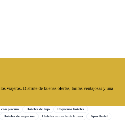
s viajeros. Disfrute de buenas ofertas, tarifas ventajosas y una
 con piscina
Hoteles de lujo
Pequeños hoteles
Hoteles de negocios
Hoteles con sala de fitness
Aparthotel