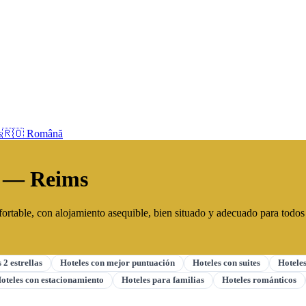
s
🇷🇴 Română
os — Reims
rtable, con alojamiento asequible, bien situado y adecuado para todos lo
 2 estrellas
Hoteles con mejor puntuación
Hoteles con suites
Hoteles
oteles con estacionamiento
Hoteles para familias
Hoteles románticos