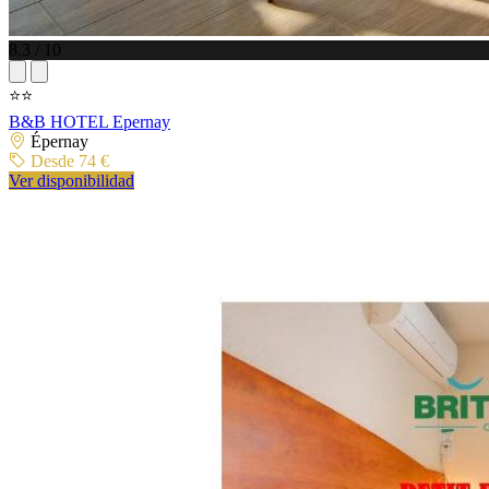
8.3 / 10
⭐⭐
B&B HOTEL Epernay
Épernay
Desde 74 €
Ver disponibilidad