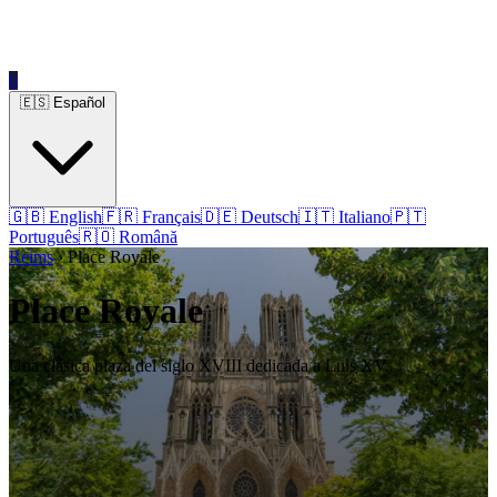
0
🇪🇸 Español
🇬🇧 English
🇫🇷 Français
🇩🇪 Deutsch
🇮🇹 Italiano
🇵🇹
Português
🇷🇴 Română
Reims
› Place Royale
Place Royale
Una clásica plaza del siglo XVIII dedicada a Luis XV.