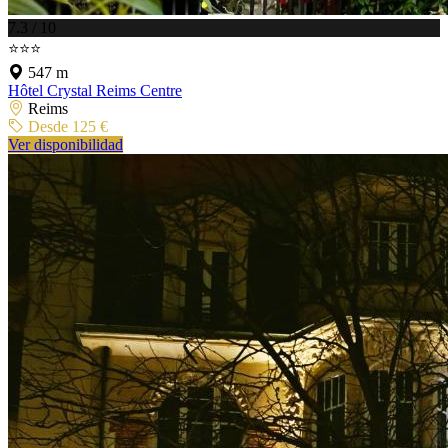
7.3 / 10
⭐⭐⭐
547 m
Hôtel Crystal Reims Centre
Reims
Desde 125 €
Ver disponibilidad