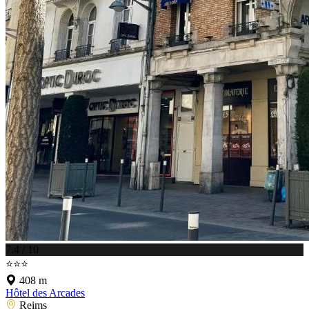
7.4 / 10
⭐⭐⭐
408 m
Hôtel des Arcades
Reims