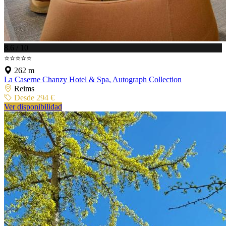
8.6 / 10
⭐⭐⭐⭐⭐
262 m
La Caserne Chanzy Hotel & Spa, Autograph Collection
Reims
Desde 294 €
Ver disponibilidad