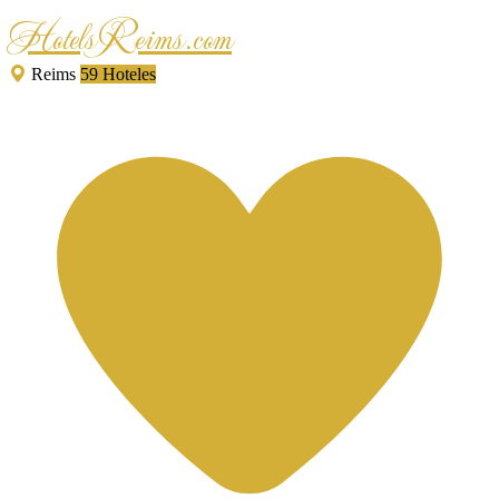
HotelsReims.com
Reims
59 Hoteles