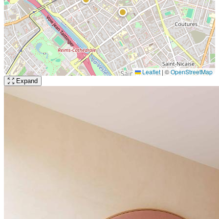
Leaflet
|
©
OpenStreetMap
Expand