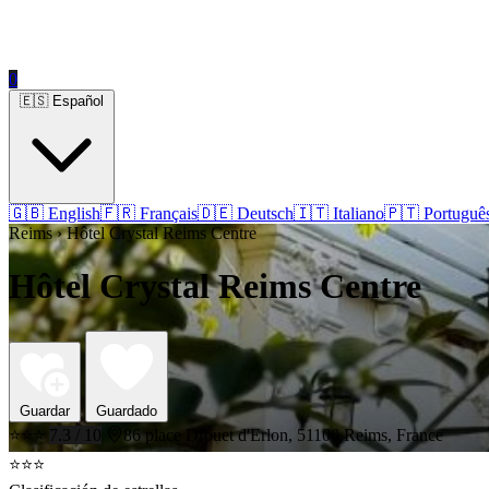
0
🇪🇸 Español
🇬🇧 English
🇫🇷 Français
🇩🇪 Deutsch
🇮🇹 Italiano
🇵🇹 Portuguê
Reims › Hôtel Crystal Reims Centre
Hôtel Crystal Reims Centre
Guardar
Guardado
⭐⭐⭐
7.3 / 10
86 place Drouet d'Erlon, 51100 Reims, France
⭐⭐⭐