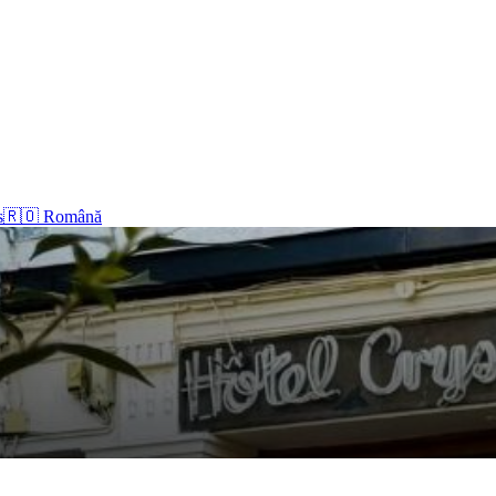
s
🇷🇴 Română