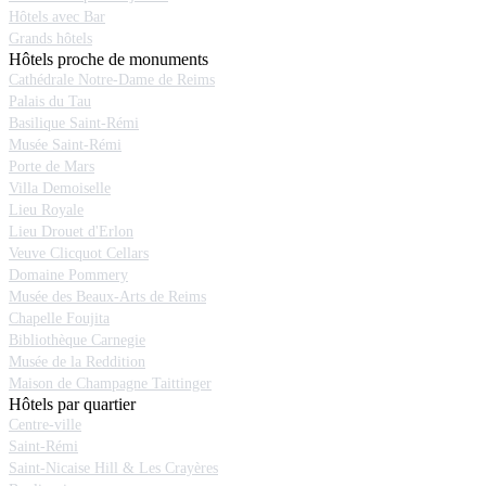
Hôtels avec Bar
Grands hôtels
Hôtels proche de monuments
Cathédrale Notre-Dame de Reims
Palais du Tau
Basilique Saint-Rémi
Musée Saint-Rémi
Porte de Mars
Villa Demoiselle
Lieu Royale
Lieu Drouet d'Erlon
Veuve Clicquot Cellars
Domaine Pommery
Musée des Beaux-Arts de Reims
Chapelle Foujita
Bibliothèque Carnegie
Musée de la Reddition
Maison de Champagne Taittinger
Hôtels par quartier
Centre-ville
Saint-Rémi
Saint-Nicaise Hill & Les Crayères