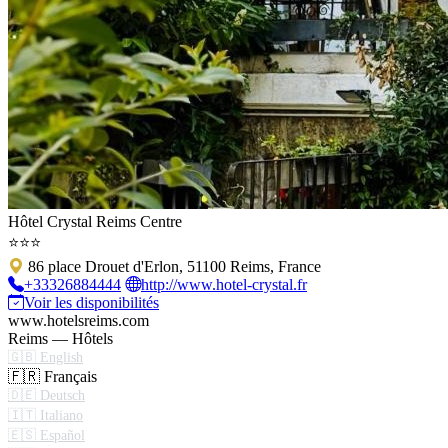
Hôtel Crystal Reims Centre
⭐⭐⭐
86 place Drouet d'Erlon, 51100 Reims, France
+33326884444
http://www.hotel-crystal.fr
Voir les disponibilités
www.hotelsreims.com
Reims — Hôtels
🇬🇧 English
🇫🇷 Français
🇩🇪 Deutsch
🇮🇹 Italiano
🇪🇸 Español