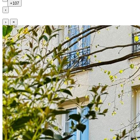
+107
‹
›
×