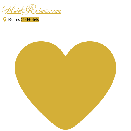
HotelsReims.com
Reims
59 Hôtels