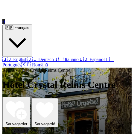
0
🇫🇷 Français
🇬🇧 English
🇩🇪 Deutsch
🇮🇹 Italiano
🇪🇸 Español
🇵🇹
Português
🇷🇴 Română
Reims › Hôtel Crystal Reims Centre
Hôtel Crystal Reims Centre
Sauvegarder
Sauvegardé
⭐⭐⭐
7.3 / 10
86 place Drouet d'Erlon, 51100 Reims, France