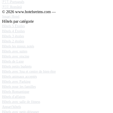
🇵🇹 Português
🇷🇴 Română
© 2026 www.hotelsreims.com —
Smart Hotel
Hôtels par catégorie
Hôtels 5 Étoiles
Hôtels 4 Étoiles
Hôtels 3 étoiles
Hôtels 2 étoiles
Hôtels les mieux notés
Hôtels avec suites
Hôtels avec piscine
Hôtels de Luxe
Hôtels petits budgets
Hôtels avec Spa et centre de bien-être
Hôtels animaux acceptés
Hôtels avec Parking
Hôtels pour les familles
Hôtels Romantique
Hôtels d'affaires
Hôtels avec salle de fitness
Appart'hôtels
Hôtels avec petit-déjeuner