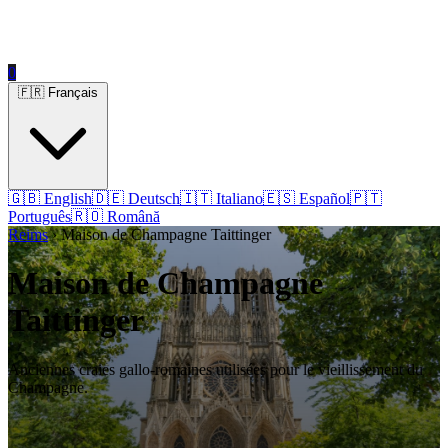
0
🇫🇷 Français
🇬🇧 English
🇩🇪 Deutsch
🇮🇹 Italiano
🇪🇸 Español
🇵🇹
Português
🇷🇴 Română
Reims
› Maison de Champagne Taittinger
Maison de Champagne
Taittinger
Anciennes craies gallo-romaines utilisées pour le vieillissement du
Champagne.