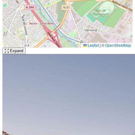
Leaflet
|
©
OpenStreetMap
Expand