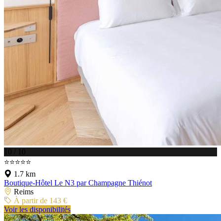
10 / 10
⭐⭐⭐⭐⭐
1.7 km
Boutique-Hôtel Le N3 par Champagne Thiénot
Reims
À partir de 143 €
Voir les disponibilités