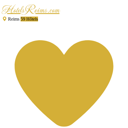
HotelsReims.com
Reims
59 Hôtels