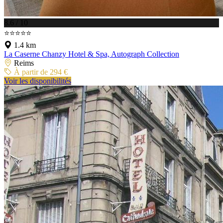
8.6 / 10
⭐⭐⭐⭐⭐
1.4 km
La Caserne Chanzy Hotel & Spa, Autograph Collection
Reims
À partir de 294 €
Voir les disponibilités