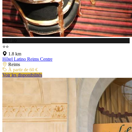
6.5 / 10
⭐⭐
1.8 km
Hôtel Latino Reims Centre
Reims
À partir de 60 €
Voir les disponibilités