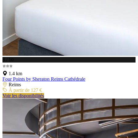
8 / 10
⭐⭐⭐
1.4 km
Four Points by Sheraton Reims Cathédrale
Reims
À partir de 127 €
Voir les disponibilités