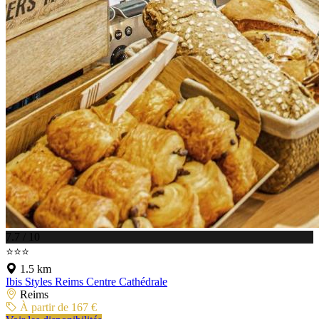
7.7 / 10
⭐⭐⭐
1.5 km
Ibis Styles Reims Centre Cathédrale
Reims
À partir de 167 €