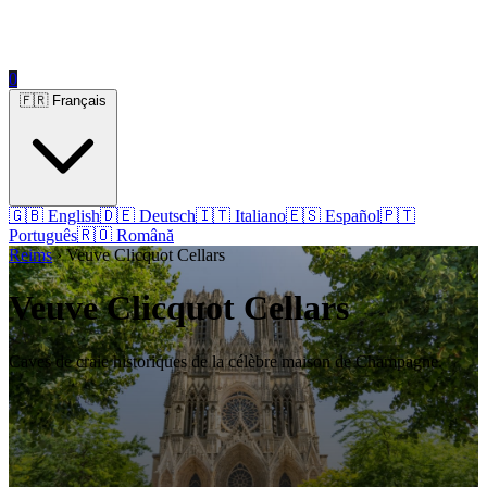
0
🇫🇷 Français
🇬🇧 English
🇩🇪 Deutsch
🇮🇹 Italiano
🇪🇸 Español
🇵🇹
Português
🇷🇴 Română
Reims
› Veuve Clicquot Cellars
Veuve Clicquot Cellars
Caves de craie historiques de la célèbre maison de Champagne.