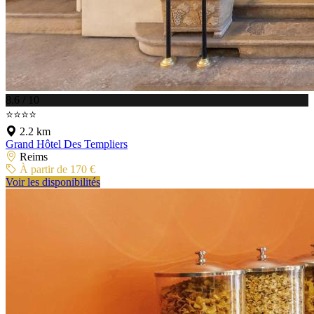
8.6 / 10
⭐⭐⭐⭐
2.2 km
Grand Hôtel Des Templiers
Reims
À partir de 170 €
Voir les disponibilités