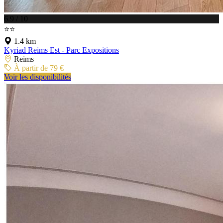
6.9 / 10
⭐⭐
1.4 km
Kyriad Reims Est - Parc Expositions
Reims
À partir de 79 €
Voir les disponibilités