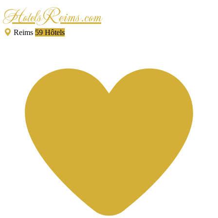
HotelsReims.com
Reims
59 Hôtels