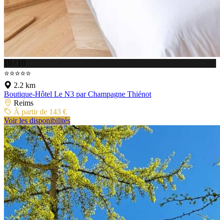
10 / 10
⭐⭐⭐⭐⭐
2.2 km
Boutique-Hôtel Le N3 par Champagne Thiénot
Reims
À partir de 143 €
Voir les disponibilités