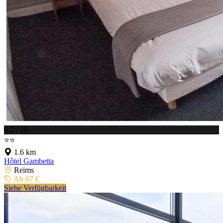
6.2 / 10
⭐⭐
1.6 km
Hôtel Gambetta
Reims
Ab 67 €
Siehe Verfügbarkeit