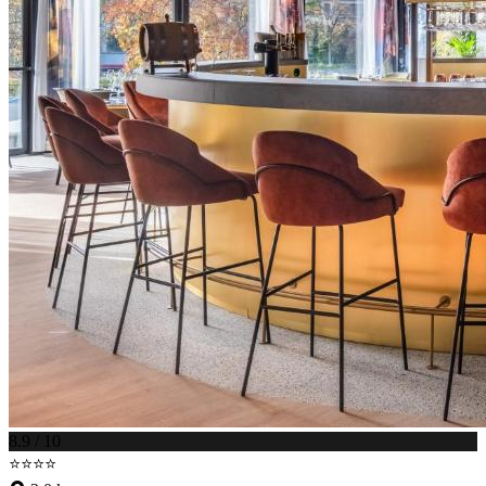
8.9 / 10
⭐⭐⭐⭐