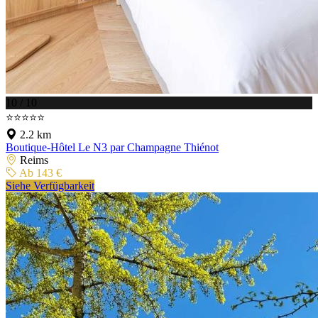
10 / 10
⭐⭐⭐⭐⭐
2.2 km
Boutique-Hôtel Le N3 par Champagne Thiénot
Reims
Ab 143 €
Siehe Verfügbarkeit