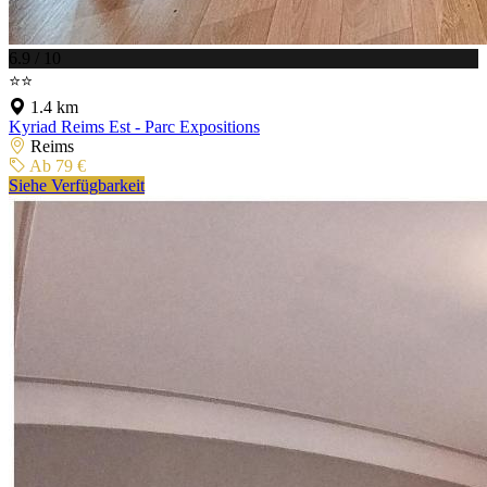
6.9 / 10
⭐⭐
1.4 km
Kyriad Reims Est - Parc Expositions
Reims
Ab 79 €
Siehe Verfügbarkeit