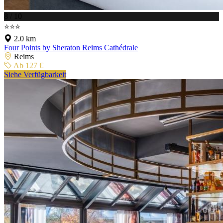
8 / 10
⭐⭐⭐
2.0 km
Four Points by Sheraton Reims Cathédrale
Reims
Ab 127 €
Siehe Verfügbarkeit