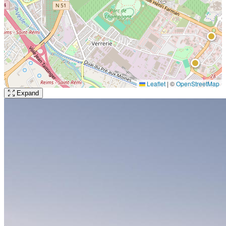
Leaflet
|
©
OpenStreetMap
Expand