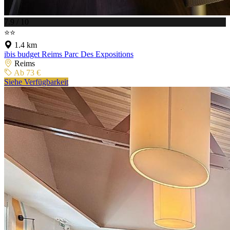
7.9 / 10
⭐⭐
1.4 km
ibis budget Reims Parc Des Expositions
Reims
Ab 73 €
Siehe Verfügbarkeit