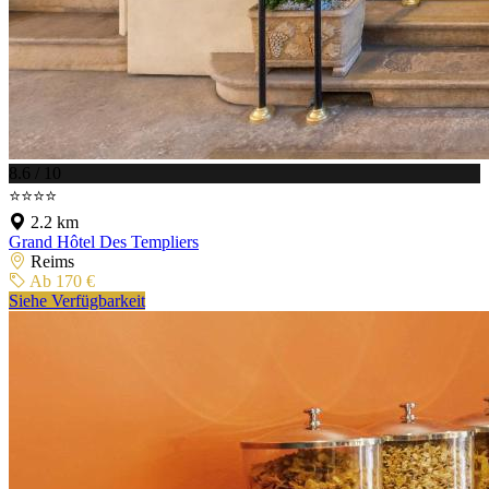
8.6 / 10
⭐⭐⭐⭐
2.2 km
Grand Hôtel Des Templiers
Reims
Ab 170 €
Siehe Verfügbarkeit