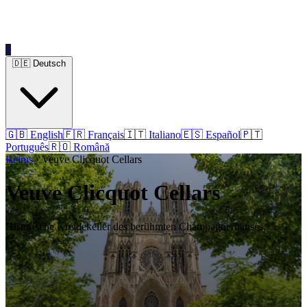
0
🇩🇪 Deutsch
🇬🇧 English
🇫🇷 Français
🇮🇹 Italiano
🇪🇸 Español
🇵🇹
Português
🇷🇴 Română
Reims
› Veuve Clicquot Cellars
Veuve Clicquot Cellars
Historische Kreidekeller des berühmten Champagnerhauses.