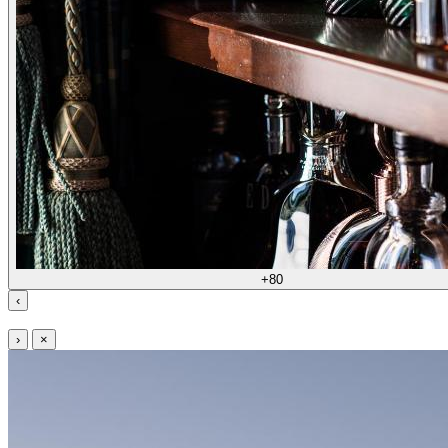
+80
‹
›
×