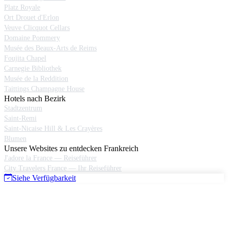
Platz Royale
Ort Drouet d'Erlon
Veuve Clicquot Cellars
Domaine Pommery
Musée des Beaux-Arts de Reims
Foujita Chapel
Carnegie Bibliothek
Musée de la Reddition
Taittings Champagne House
Hotels nach Bezirk
Stadtzentrum
Saint-Remi
Saint-Nicaise Hill & Les Crayères
Blumen
Unsere Websites zu entdecken Frankreich
J'adore la France — Reiseführer
City Travelers France — Ihr Reiseführer
Siehe Verfügbarkeit