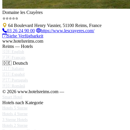
Domaine les Crayères
⭐⭐⭐⭐⭐
64 Boulevard Henry Vasnier, 51100 Reims, France
03 26 24 90 00
https://www.lescrayeres.com/
Siehe Verfügbarkeit
www.hotelsreims.com
Reims — Hotels
🇬🇧 English
🇫🇷 Français
🇩🇪 Deutsch
🇮🇹 Italiano
🇪🇸 Español
🇵🇹 Português
🇷🇴 Română
© 2026 www.hotelsreims.com —
Smart Hotel
Hotels nach Kategorie
Hotels 5 Sterne
Hotels 4 Sterne
3 Sterne Hotels
Hotels 2 Sterne