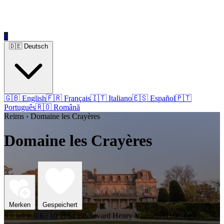
0
🇩🇪 Deutsch
🇬🇧 English
🇫🇷 Français
🇮🇹 Italiano
🇪🇸 Español
🇵🇹
Português
🇷🇴 Română
Reims › Domaine les Crayères
Domaine les Crayères
Merken
Gespeichert
⭐⭐⭐⭐⭐
9.6 / 10
64 Boulevard Henry Vasnier, 51100 Reims,