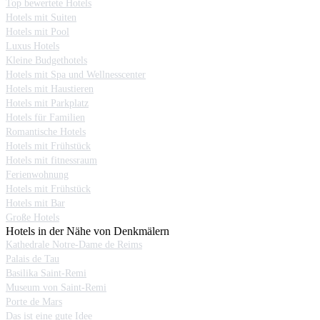
Top bewertete Hotels
Hotels mit Suiten
Hotels mit Pool
Luxus Hotels
Kleine Budgethotels
Hotels mit Spa und Wellnesscenter
Hotels mit Haustieren
Hotels mit Parkplatz
Hotels für Familien
Romantische Hotels
Hotels mit Frühstück
Hotels mit fitnessraum
Ferienwohnung
Hotels mit Frühstück
Hotels mit Bar
Große Hotels
Hotels in der Nähe von Denkmälern
Kathedrale Notre-Dame de Reims
Palais de Tau
Basilika Saint-Remi
Museum von Saint-Remi
Porte de Mars
Das ist eine gute Idee