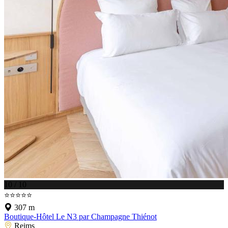
10 / 10
⭐⭐⭐⭐⭐
307 m
Boutique-Hôtel Le N3 par Champagne Thiénot
Reims