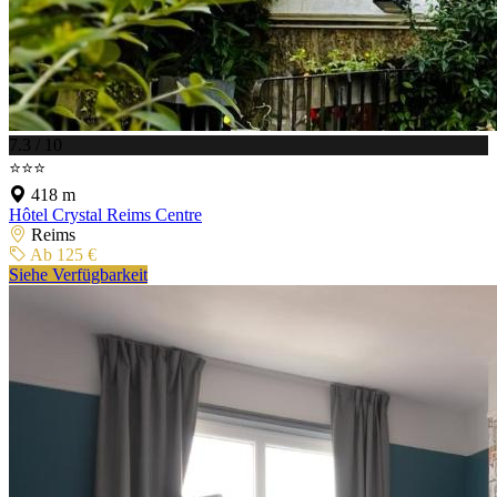
7.3 / 10
⭐⭐⭐
418 m
Hôtel Crystal Reims Centre
Reims
Ab 125 €
Siehe Verfügbarkeit