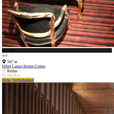
6.5 / 10
⭐⭐
567 m
Hôtel Latino Reims Centre
Reims
Ab 60 €
Siehe Verfügbarkeit