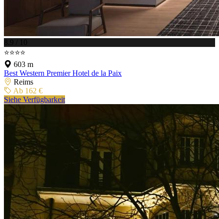
8.9 / 10
⭐⭐⭐⭐
603 m
Best Western Premier Hotel de la Paix
Reims
Ab 162 €
Siehe Verfügbarkeit