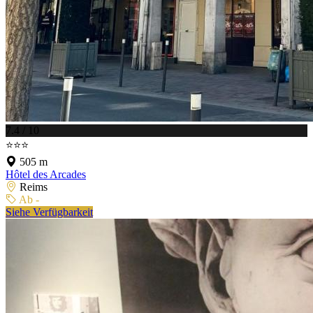
7.4 / 10
⭐⭐⭐
505 m
Hôtel des Arcades
Reims
Ab -
Siehe Verfügbarkeit