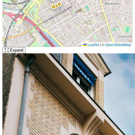
Leaflet
|
©
OpenStreetMap
Expand