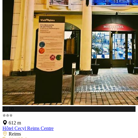
7 / 10
⭐⭐⭐
612 m
Hôtel Cecyl Reims Centre
Reims