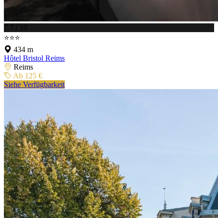
7.7 / 10
⭐⭐⭐
434 m
Hôtel Bristol Reims
Reims
Ab 125 €
Siehe Verfügbarkeit