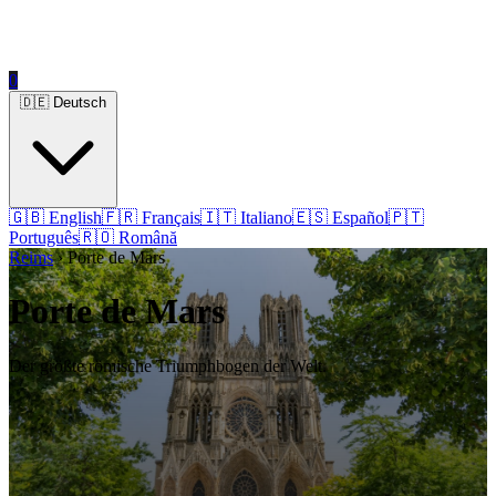
0
🇩🇪 Deutsch
🇬🇧 English
🇫🇷 Français
🇮🇹 Italiano
🇪🇸 Español
🇵🇹
Português
🇷🇴 Română
Reims
› Porte de Mars
Porte de Mars
Der größte römische Triumphbogen der Welt.