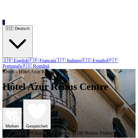
0
🇩🇪 Deutsch
🇬🇧 English
🇫🇷 Français
🇮🇹 Italiano
🇪🇸 Español
🇵🇹
Português
🇷🇴 Română
Reims › Hôtel Azur Reims Centre
Hôtel Azur Reims Centre
Merken
Gespeichert
⭐⭐⭐
8 / 10
9 Rue des Écrevees, 51100 Reims, France