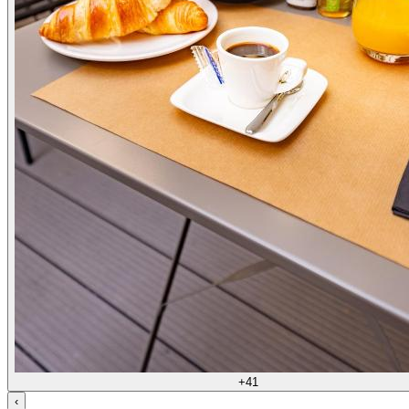
+41
‹