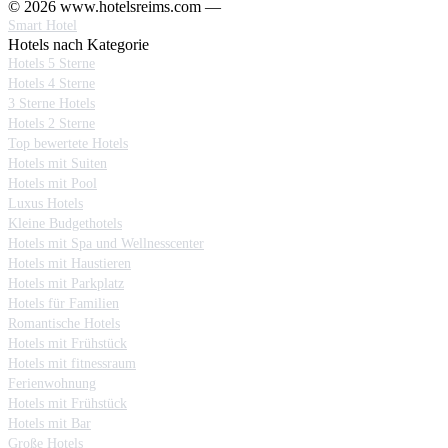
© 2026 www.hotelsreims.com —
Smart Hotel
Hotels nach Kategorie
Hotels 5 Sterne
Hotels 4 Sterne
3 Sterne Hotels
Hotels 2 Sterne
Top bewertete Hotels
Hotels mit Suiten
Hotels mit Pool
Luxus Hotels
Kleine Budgethotels
Hotels mit Spa und Wellnesscenter
Hotels mit Haustieren
Hotels mit Parkplatz
Hotels für Familien
Romantische Hotels
Hotels mit Frühstück
Hotels mit fitnessraum
Ferienwohnung
Hotels mit Frühstück
Hotels mit Bar
Große Hotels