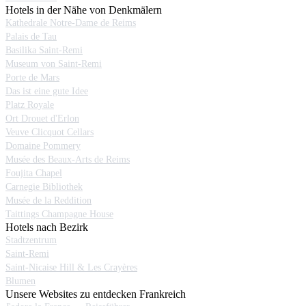
Hotels in der Nähe von Denkmälern
Kathedrale Notre-Dame de Reims
Palais de Tau
Basilika Saint-Remi
Museum von Saint-Remi
Porte de Mars
Das ist eine gute Idee
Platz Royale
Ort Drouet d'Erlon
Veuve Clicquot Cellars
Domaine Pommery
Musée des Beaux-Arts de Reims
Foujita Chapel
Carnegie Bibliothek
Musée de la Reddition
Taittings Champagne House
Hotels nach Bezirk
Stadtzentrum
Saint-Remi
Saint-Nicaise Hill & Les Crayères
Blumen
Unsere Websites zu entdecken Frankreich