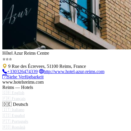
Hôtel Azur Reims Centre
⭐⭐⭐
9 Rue des Écrevees, 51100 Reims, France
+330326474339
http://www.hotel-azur-reims.com
Siehe Verfügbarkeit
www.hotelsreims.com
Reims — Hotels
🇬🇧 English
🇫🇷 Français
🇩🇪 Deutsch
🇮🇹 Italiano
🇪🇸 Español
🇵🇹 Português
🇷🇴 Română