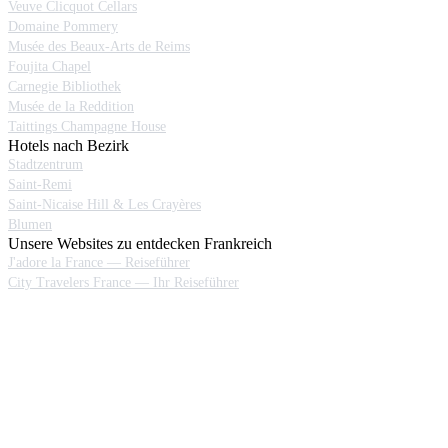
Veuve Clicquot Cellars
Domaine Pommery
Musée des Beaux-Arts de Reims
Foujita Chapel
Carnegie Bibliothek
Musée de la Reddition
Taittings Champagne House
Hotels nach Bezirk
Stadtzentrum
Saint-Remi
Saint-Nicaise Hill & Les Crayères
Blumen
Unsere Websites zu entdecken Frankreich
J'adore la France — Reiseführer
City Travelers France — Ihr Reiseführer