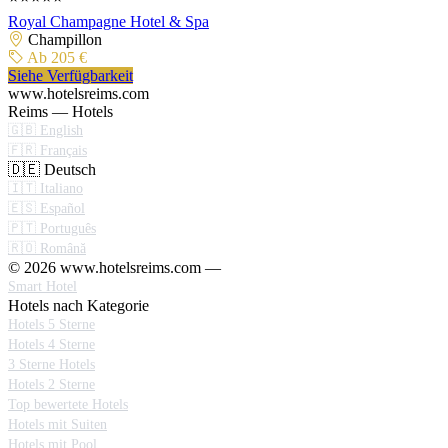
Royal Champagne Hotel & Spa
Champillon
Ab 205 €
Siehe Verfügbarkeit
www.hotelsreims.com
Reims — Hotels
🇬🇧 English
🇫🇷 Français
🇩🇪 Deutsch
🇮🇹 Italiano
🇪🇸 Español
🇵🇹 Português
🇷🇴 Română
© 2026 www.hotelsreims.com —
Smart Hotel
Hotels nach Kategorie
Hotels 5 Sterne
Hotels 4 Sterne
3 Sterne Hotels
Hotels 2 Sterne
Top bewertete Hotels
Hotels mit Suiten
Hotels mit Pool