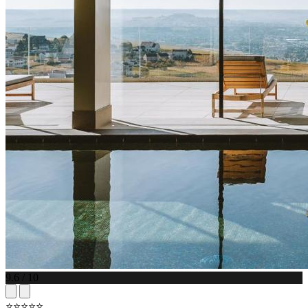
9.6 / 10
⭐⭐⭐⭐⭐