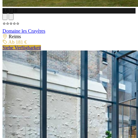
9.6 / 10
⭐⭐⭐⭐⭐
Domaine les Crayères
Reims
Ab 181 €
Siehe Verfügbarkeit