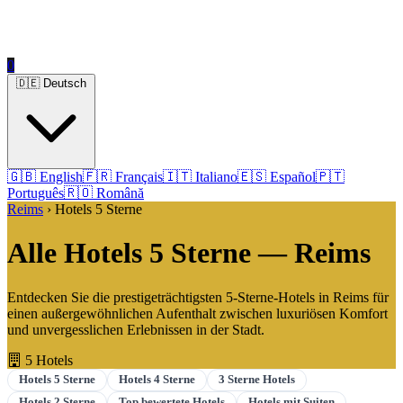
0
🇩🇪 Deutsch
🇬🇧 English
🇫🇷 Français
🇮🇹 Italiano
🇪🇸 Español
🇵🇹
Português
🇷🇴 Română
Reims
› Hotels 5 Sterne
Alle Hotels 5 Sterne — Reims
Entdecken Sie die prestigeträchtigsten 5-Sterne-Hotels in Reims für
einen außergewöhnlichen Aufenthalt zwischen luxuriösen Komfort
und unvergesslichen Erlebnissen in der Stadt.
5 Hotels
Hotels 5 Sterne
Hotels 4 Sterne
3 Sterne Hotels
Hotels 2 Sterne
Top bewertete Hotels
Hotels mit Suiten