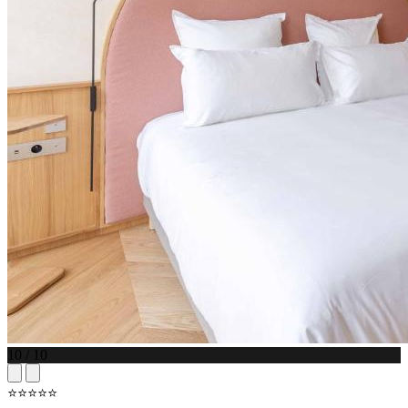
10 / 10
⭐⭐⭐⭐⭐