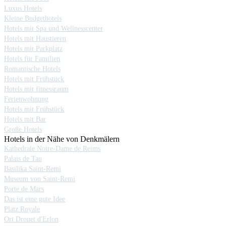
Luxus Hotels
Kleine Budgethotels
Hotels mit Spa und Wellnesscenter
Hotels mit Haustieren
Hotels mit Parkplatz
Hotels für Familien
Romantische Hotels
Hotels mit Frühstück
Hotels mit fitnessraum
Ferienwohnung
Hotels mit Frühstück
Hotels mit Bar
Große Hotels
Hotels in der Nähe von Denkmälern
Kathedrale Notre-Dame de Reims
Palais de Tau
Basilika Saint-Remi
Museum von Saint-Remi
Porte de Mars
Das ist eine gute Idee
Platz Royale
Ort Drouet d'Erlon