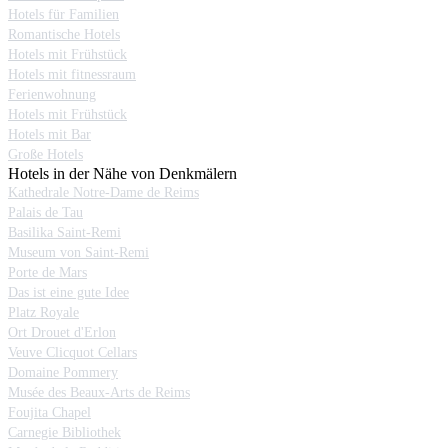
Hotels für Familien
Romantische Hotels
Hotels mit Frühstück
Hotels mit fitnessraum
Ferienwohnung
Hotels mit Frühstück
Hotels mit Bar
Große Hotels
Hotels in der Nähe von Denkmälern
Kathedrale Notre-Dame de Reims
Palais de Tau
Basilika Saint-Remi
Museum von Saint-Remi
Porte de Mars
Das ist eine gute Idee
Platz Royale
Ort Drouet d'Erlon
Veuve Clicquot Cellars
Domaine Pommery
Musée des Beaux-Arts de Reims
Foujita Chapel
Carnegie Bibliothek