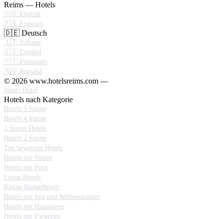
Reims — Hotels
🇬🇧 English
🇫🇷 Français
🇩🇪 Deutsch
🇮🇹 Italiano
🇪🇸 Español
🇵🇹 Português
🇷🇴 Română
© 2026 www.hotelsreims.com —
Smart Hotel
Hotels nach Kategorie
Hotels 5 Sterne
Hotels 4 Sterne
3 Sterne Hotels
Hotels 2 Sterne
Top bewertete Hotels
Hotels mit Suiten
Hotels mit Pool
Luxus Hotels
Kleine Budgethotels
Hotels mit Spa und Wellnesscenter
Hotels mit Haustieren
Hotels mit Parkplatz