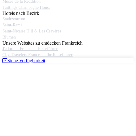
Musée de la Reddition
Taittings Champagne House
Hotels nach Bezirk
Stadtzentrum
Saint-Remi
Saint-Nicaise Hill & Les Crayères
Blumen
Unsere Websites zu entdecken Frankreich
J'adore la France — Reiseführer
City Travelers France — Ihr Reiseführer
Siehe Verfügbarkeit