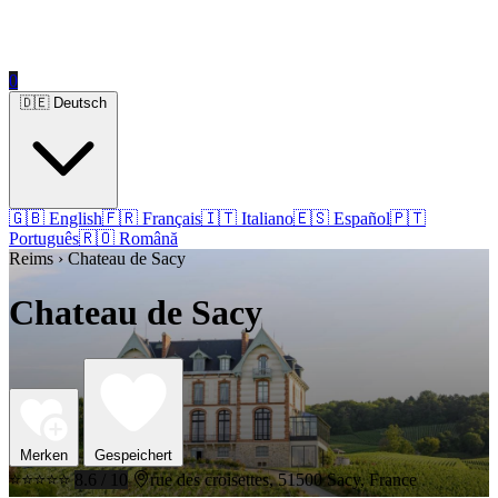
0
🇩🇪 Deutsch
🇬🇧 English
🇫🇷 Français
🇮🇹 Italiano
🇪🇸 Español
🇵🇹
Português
🇷🇴 Română
Reims › Chateau de Sacy
Chateau de Sacy
Merken
Gespeichert
⭐⭐⭐⭐⭐
8.6 / 10
rue des croisettes, 51500 Sacy, France