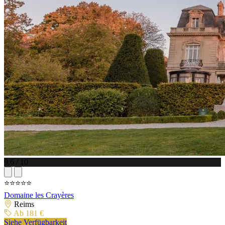
9.6 / 10
⭐⭐⭐⭐⭐
Domaine les Crayères
Reims
Ab 181 €
Siehe Verfügbarkeit