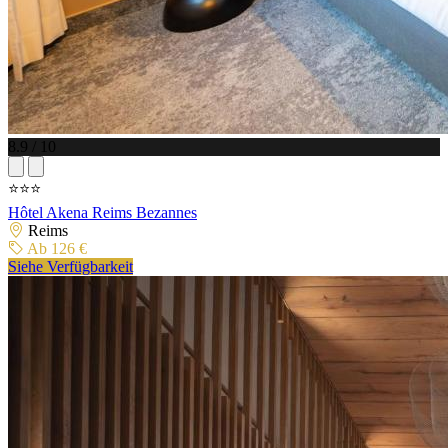
8.9 / 10
⭐⭐⭐
Hôtel Akena Reims Bezannes
Reims
Ab 126 €
Siehe Verfügbarkeit