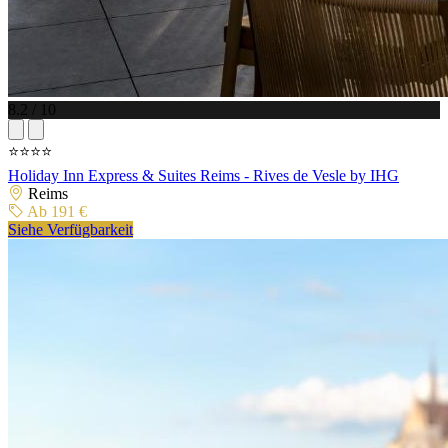
8.2 / 10
⭐⭐⭐⭐
Holiday Inn Express & Suites Reims - Rives de Vesle by IHG
Reims
Ab 191 €
Siehe Verfügbarkeit