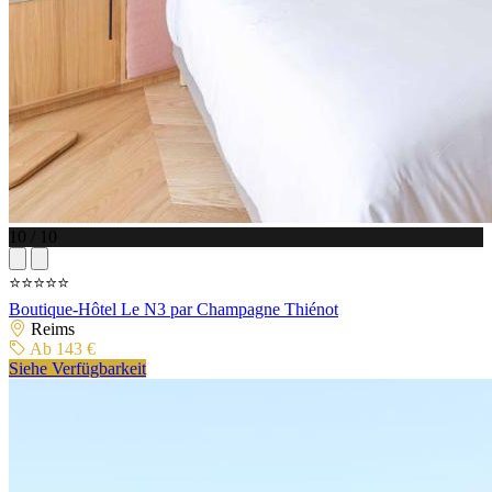
10 / 10
⭐⭐⭐⭐⭐
Boutique-Hôtel Le N3 par Champagne Thiénot
Reims
Ab 143 €
Siehe Verfügbarkeit