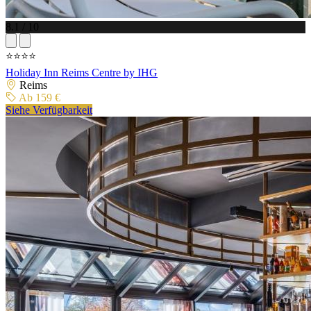
8.1 / 10
⭐⭐⭐⭐
Holiday Inn Reims Centre by IHG
Reims
Ab 159 €
Siehe Verfügbarkeit