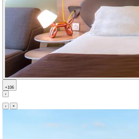
+106
‹
›
×