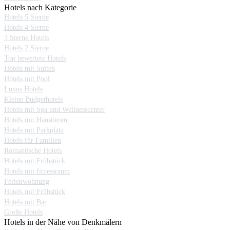
Hotels nach Kategorie
Hotels 5 Sterne
Hotels 4 Sterne
3 Sterne Hotels
Hotels 2 Sterne
Top bewertete Hotels
Hotels mit Suiten
Hotels mit Pool
Luxus Hotels
Kleine Budgethotels
Hotels mit Spa und Wellnesscenter
Hotels mit Haustieren
Hotels mit Parkplatz
Hotels für Familien
Romantische Hotels
Hotels mit Frühstück
Hotels mit fitnessraum
Ferienwohnung
Hotels mit Frühstück
Hotels mit Bar
Große Hotels
Hotels in der Nähe von Denkmälern