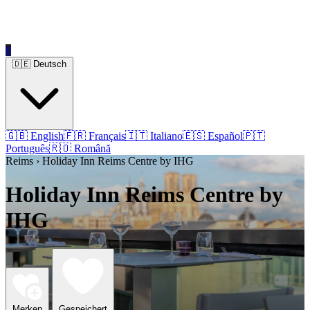
0
🇩🇪 Deutsch
🇬🇧 English
🇫🇷 Français
🇮🇹 Italiano
🇪🇸 Español
🇵🇹
Português
🇷🇴 Română
Reims › Holiday Inn Reims Centre by IHG
Holiday Inn Reims Centre by
IHG
Merken
Gespeichert