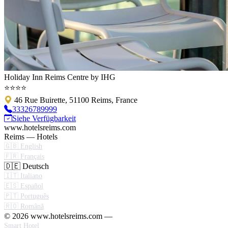
Holiday Inn Reims Centre by IHG
⭐⭐⭐⭐
46 Rue Buirette, 51100 Reims, France
33326789999
Siehe Verfügbarkeit
www.hotelsreims.com
Reims — Hotels
🇬🇧 English
🇫🇷 Français
🇩🇪 Deutsch
🇮🇹 Italiano
🇪🇸 Español
🇵🇹 Português
🇷🇴 Română
© 2026 www.hotelsreims.com —
Smart Hotel