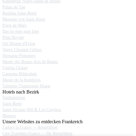
Kathedrale Notre-Dame de Reims
Palais de Tau
Basilika Saint-Remi
Museum von Saint-Remi
Porte de Mars
Das ist eine gute Idee
Platz Royale
Ort Drouet d'Erlon
Veuve Clicquot Cellars
Domaine Pommery
Musée des Beaux-Arts de Reims
Foujita Chapel
Carnegie Bibliothek
Musée de la Reddition
Taittings Champagne House
Hotels nach Bezirk
Stadtzentrum
Saint-Remi
Saint-Nicaise Hill & Les Crayères
Blumen
Unsere Websites zu entdecken Frankreich
J'adore la France — Reiseführer
City Travelers France — Ihr Reiseführer