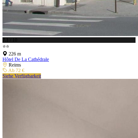
7.1 / 10
⭐⭐
226 m
Hôtel De La Cathédrale
Reims
Ab 72 €
Siehe Verfügbarkeit