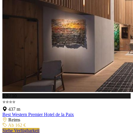
8.9 / 10
⭐⭐⭐⭐
437 m
Best Western Premier Hotel de la Paix
Reims
Ab 162 €
Siehe Verfügbarkeit