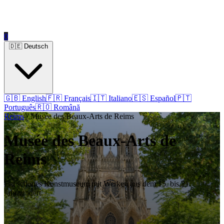
0
🇩🇪 Deutsch
🇬🇧 English
🇫🇷 Français
🇮🇹 Italiano
🇪🇸 Español
🇵🇹
Português
🇷🇴 Română
Reims
› Musée des Beaux-Arts de Reims
Musée des Beaux-Arts de
Reims
Ein schönes Kunstmuseum mit Werken aus dem 15. bis 21.
Jahrhundert.