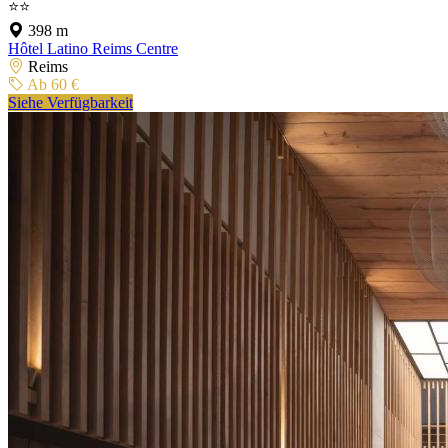
⭐⭐
398 m
Hôtel Latino Reims Centre
Reims
Ab 60 €
Siehe Verfügbarkeit