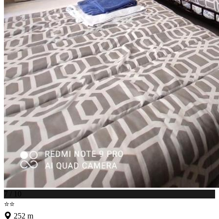
7 / 10
⭐⭐
252 m