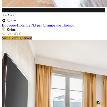
10 / 10
⭐⭐⭐⭐⭐
526 m
Boutique-Hôtel Le N3 par Champagne Thiénot
Reims
Ab 143 €
Siehe Verfügbarkeit