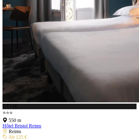
7.7 / 10
⭐⭐⭐
550 m
Hôtel Bristol Reims
Reims
Ab 125 €