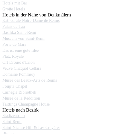
Hotels mit Bar
Große Hotels
Hotels in der Nähe von Denkmälern
Kathedrale Notre-Dame de Reims
Palais de Tau
Basilika Saint-Remi
Museum von Saint-Remi
Porte de Mars
Das ist eine gute Idee
Platz Royale
Ort Drouet d'Erlon
Veuve Clicquot Cellars
Domaine Pommery
Musée des Beaux-Arts de Reims
Foujita Chapel
Carnegie Bibliothek
Musée de la Reddition
Taittings Champagne House
Hotels nach Bezirk
Stadtzentrum
Saint-Remi
Saint-Nicaise Hill & Les Crayères
Blumen