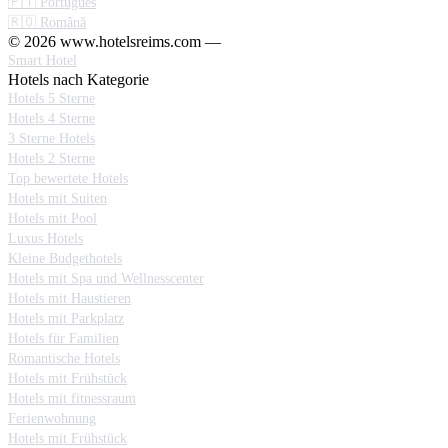
🇵🇹 Português
🇷🇴 Română
© 2026 www.hotelsreims.com —
Smart Hotel
Hotels nach Kategorie
Hotels 5 Sterne
Hotels 4 Sterne
3 Sterne Hotels
Hotels 2 Sterne
Top bewertete Hotels
Hotels mit Suiten
Hotels mit Pool
Luxus Hotels
Kleine Budgethotels
Hotels mit Spa und Wellnesscenter
Hotels mit Haustieren
Hotels mit Parkplatz
Hotels für Familien
Romantische Hotels
Hotels mit Frühstück
Hotels mit fitnessraum
Ferienwohnung
Hotels mit Frühstück