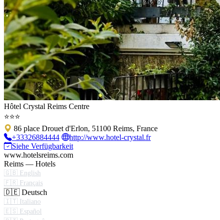
Hôtel Crystal Reims Centre
⭐⭐⭐
86 place Drouet d'Erlon, 51100 Reims, France
+33326884444
http://www.hotel-crystal.fr
Siehe Verfügbarkeit
www.hotelsreims.com
Reims — Hotels
🇬🇧 English
🇫🇷 Français
🇩🇪 Deutsch
🇮🇹 Italiano
🇪🇸 Español