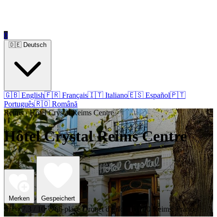
0
🇩🇪 Deutsch
🇬🇧 English
🇫🇷 Français
🇮🇹 Italiano
🇪🇸 Español
🇵🇹
Português
🇷🇴 Română
Reims › Hôtel Crystal Reims Centre
Hôtel Crystal Reims Centre
Merken
Gespeichert
⭐⭐⭐
7.3 / 10
86 place Drouet d'Erlon, 51100 Reims, France