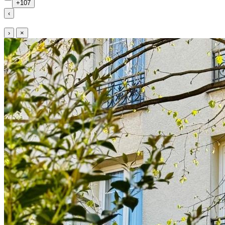
+107
‹
›
×