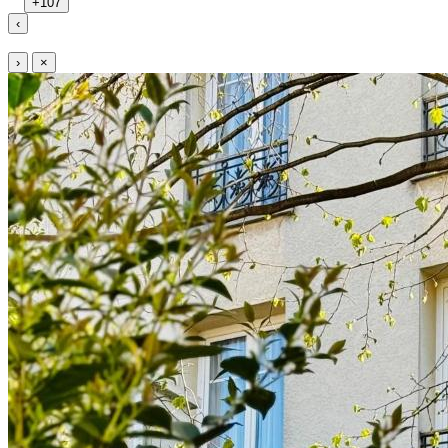
+107
‹
›
×