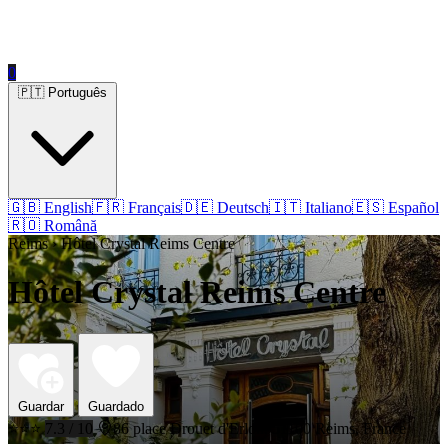
0
🇵🇹 Português
🇬🇧 English
🇫🇷 Français
🇩🇪 Deutsch
🇮🇹 Italiano
🇪🇸 Español
🇷🇴 Română
Reims › Hôtel Crystal Reims Centre
Hôtel Crystal Reims Centre
Guardar
Guardado
⭐⭐⭐
7.3 / 10
86 place Drouet d'Erlon, 51100 Reims, France