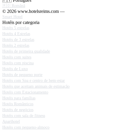
🇵🇹 Português
🇷🇴 Română
© 2026 www.hotelsreims.com —
Smart Hotel
Hotéis por categoria
Hotéis 5 estrelas
Hotéis 4 Estrelas
Hotéis de 3 estrelas
Hotéis 2 estrelas
Hotéis de primeira qualidade
Hotéis com suites
Hotéis com piscina
Hotéis de Luxo
Hotéis de pequeno porte
Hotéis com Spa e centro de bem-estar
Hotéis que aceitam animais de estimação
Hotéis com Estacionamento
Hotéis para famílias
Hotéis Românticos
Hotéis de negócios
Hotéis com sala de fitness
Aparthotel
Hotéis com pequeno-almoço