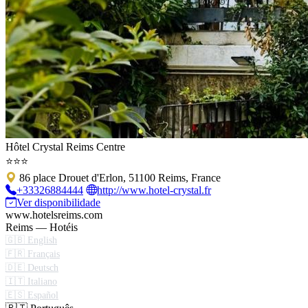
Hôtel Crystal Reims Centre
⭐⭐⭐
86 place Drouet d'Erlon, 51100 Reims, France
+33326884444
http://www.hotel-crystal.fr
Ver disponibilidade
www.hotelsreims.com
Reims — Hotéis
🇬🇧 English
🇫🇷 Français
🇩🇪 Deutsch
🇮🇹 Italiano
🇪🇸 Español