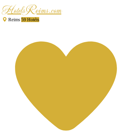
HotelsReims.com
Reims
59 Hotéis