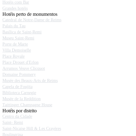
Hotéis com Bar
Grandes hotéis
Hotéis perto de monumentos
Catedral de Notre-Dame de Reims
Palais du Tau
Basílica de Saint-Remi
Museu Saint-Remi
Porte de Marte
Villa Demoiselle
Place Royale
Place Drouet d'Erlon
Arrumos Veuve Clicquot
Domaine Pommery
Musée des Beaux-Arts de Reims
Capela de Foujita
Biblioteca Carnegie
Musée de la Reddition
Taittinger Champagne House
Hotéis por distrito
Centro da Cidade
Saint- Remi
Saint-Nicaise Hill & Les Crayères
Boulingrina