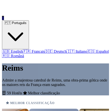
0
🇵🇹 Português
🇬🇧 English
🇫🇷 Français
🇩🇪 Deutsch
🇮🇹 Italiano
🇪🇸 Español
🇷🇴 Română
Reims
Admire a majestosa catedral de Reims, uma obra-prima gótica onde
os maiores reis da França eram sagrados.
59 Hotéis
Melhor classificação
MELHOR CLASSIFICAÇÃO