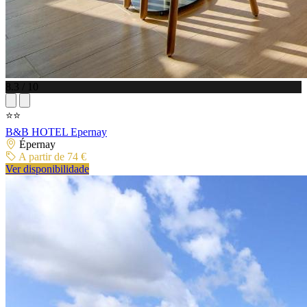
8.3 / 10
⭐⭐
B&B HOTEL Epernay
Épernay
A partir de 74 €
Ver disponibilidade