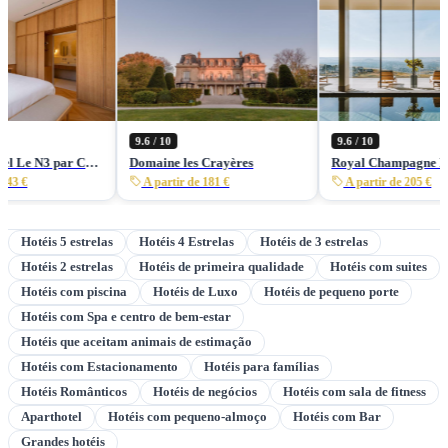
9.6 / 10
9.6 / 10
Boutique-Hôtel Le N3 par Champagne Thiénot
Domaine les Crayères
A partir de 181 €
A partir de 205 €
Hotéis 5 estrelas
Hotéis 4 Estrelas
Hotéis de 3 estrelas
Hotéis 2 estrelas
Hotéis de primeira qualidade
Hotéis com suites
Hotéis com piscina
Hotéis de Luxo
Hotéis de pequeno porte
Hotéis com Spa e centro de bem-estar
Hotéis que aceitam animais de estimação
Hotéis com Estacionamento
Hotéis para famílias
Hotéis Românticos
Hotéis de negócios
Hotéis com sala de fitness
Aparthotel
Hotéis com pequeno-almoço
Hotéis com Bar
Grandes hotéis