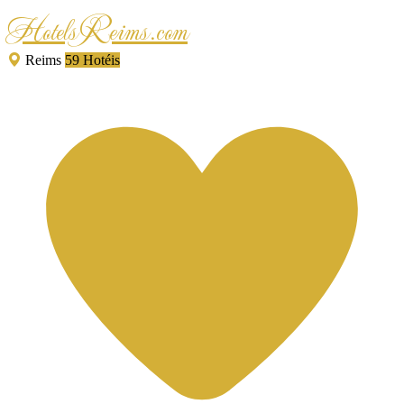
HotelsReims.com
Reims
59 Hotéis