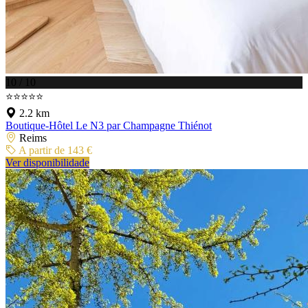
10 / 10
⭐⭐⭐⭐⭐
2.2 km
Boutique-Hôtel Le N3 par Champagne Thiénot
Reims
A partir de 143 €
Ver disponibilidade