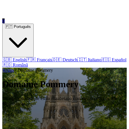
0
🇵🇹 Português
🇬🇧 English
🇫🇷 Français
🇩🇪 Deutsch
🇮🇹 Italiano
🇪🇸 Español
🇷🇴 Română
Reims
› Domaine Pommery
Domaine Pommery
Uma propriedade de estilo elizabetano com vastas caves de arte
subterrânea.