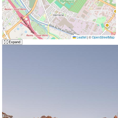
Leaflet
|
©
OpenStreetMap
Expand