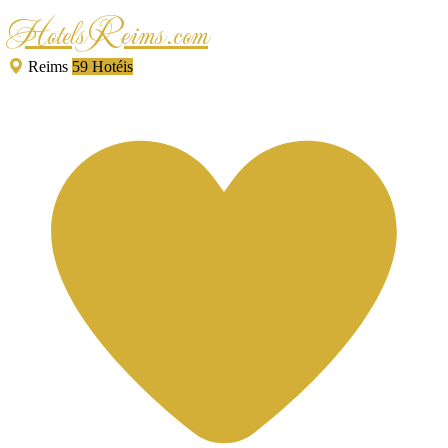
HotelsReims.com
Reims
59 Hotéis