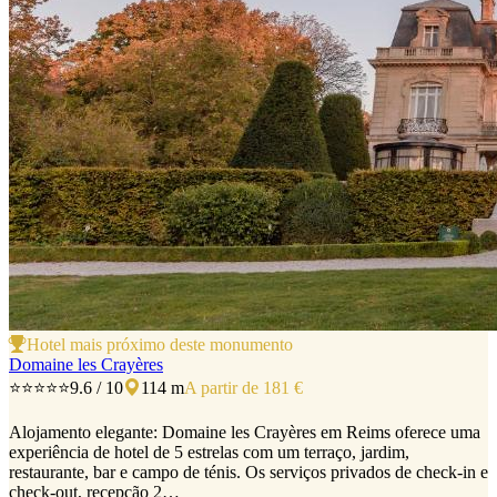
Hotel mais próximo deste monumento
Domaine les Crayères
⭐⭐⭐⭐⭐
9.6 / 10
114 m
A partir de 181 €
Alojamento elegante: Domaine les Crayères em Reims oferece uma
experiência de hotel de 5 estrelas com um terraço, jardim,
restaurante, bar e campo de ténis. Os serviços privados de check-in e
check-out, recepção 2…