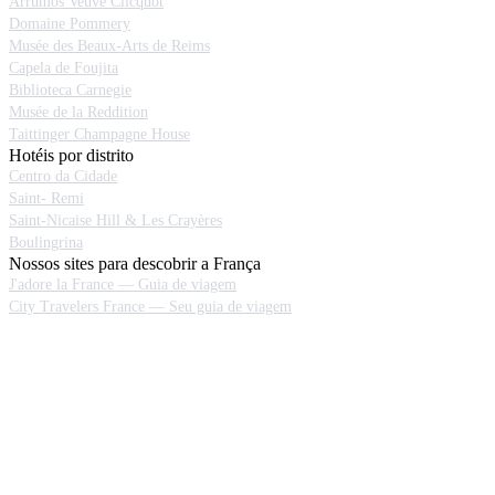
Arrumos Veuve Clicquot
Domaine Pommery
Musée des Beaux-Arts de Reims
Capela de Foujita
Biblioteca Carnegie
Musée de la Reddition
Taittinger Champagne House
Hotéis por distrito
Centro da Cidade
Saint- Remi
Saint-Nicaise Hill & Les Crayères
Boulingrina
Nossos sites para descobrir a França
J'adore la France — Guia de viagem
City Travelers France — Seu guia de viagem