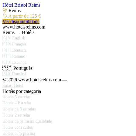
Hôtel Bristol Reims
Reims
A partir de 125 €
Ver disponibilidade
www.hotelsreims.com
Reims — Hotéis
🇬🇧 English
🇫🇷 Français
🇩🇪 Deutsch
🇮🇹 Italiano
🇪🇸 Español
🇵🇹 Português
🇷🇴 Română
© 2026 www.hotelsreims.com —
Smart Hotel
Hotéis por categoria
Hotéis 5 estrelas
Hotéis 4 Estrelas
Hotéis de 3 estrelas
Hotéis 2 estrelas
Hotéis de primeira qualidade
Hotéis com suites
Hotéis com piscina