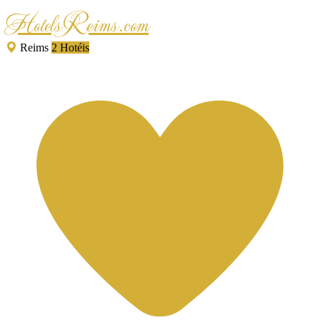
HotelsReims.com
Reims
2 Hotéis