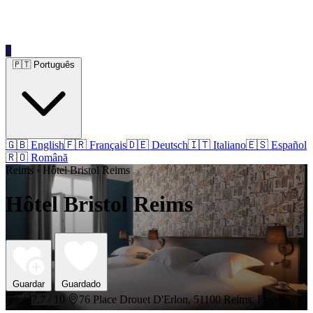
0
🇵🇹 Português
🇬🇧 English
🇫🇷 Français
🇩🇪 Deutsch
🇮🇹 Italiano
🇪🇸 Español
🇷🇴 Română
Reims › Hôtel Bristol Reims
Hôtel Bristol Reims
Guardar
Guardado
⭐⭐⭐
7.7 / 10
76 Place Drouet D'Erlon, 51100 Reims, France