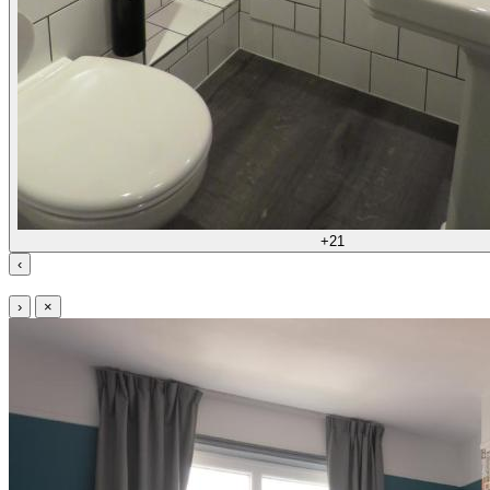
+21
‹
›
×