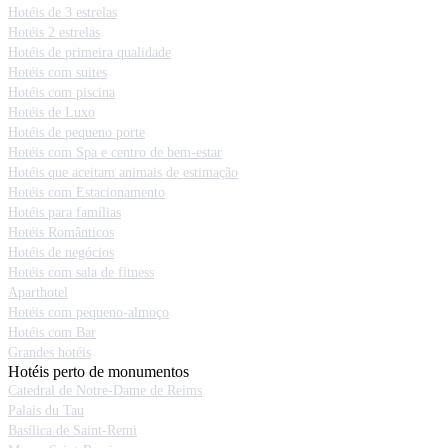
Hotéis de 3 estrelas
Hotéis 2 estrelas
Hotéis de primeira qualidade
Hotéis com suites
Hotéis com piscina
Hotéis de Luxo
Hotéis de pequeno porte
Hotéis com Spa e centro de bem-estar
Hotéis que aceitam animais de estimação
Hotéis com Estacionamento
Hotéis para famílias
Hotéis Românticos
Hotéis de negócios
Hotéis com sala de fitness
Aparthotel
Hotéis com pequeno-almoço
Hotéis com Bar
Grandes hotéis
Hotéis perto de monumentos
Catedral de Notre-Dame de Reims
Palais du Tau
Basílica de Saint-Remi