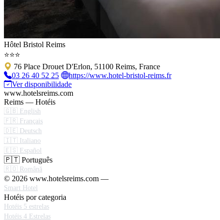
Hôtel Bristol Reims
⭐⭐⭐
76 Place Drouet D'Erlon, 51100 Reims, France
03 26 40 52 25
https://www.hotel-bristol-reims.fr
Ver disponibilidade
www.hotelsreims.com
Reims — Hotéis
🇬🇧 English
🇫🇷 Français
🇩🇪 Deutsch
🇮🇹 Italiano
🇪🇸 Español
🇵🇹 Português
🇷🇴 Română
© 2026 www.hotelsreims.com —
Smart Hotel
Hotéis por categoria
Hotéis 5 estrelas
Hotéis 4 Estrelas