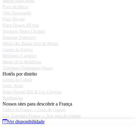
Museu Saint-Remi
Porte de Marte
Villa Demoiselle
Place Royale
Place Drouet d'Erlon
Arrumos Veuve Clicquot
Domaine Pommery
Musée des Beaux-Arts de Reims
Capela de Foujita
Biblioteca Carnegie
Musée de la Reddition
Taittinger Champagne House
Hotéis por distrito
Centro da Cidade
Saint- Remi
Saint-Nicaise Hill & Les Crayères
Boulingrina
Nossos sites para descobrir a França
J'adore la France — Guia de viagem
City Travelers France — Seu guia de viagem
Ver disponibilidade