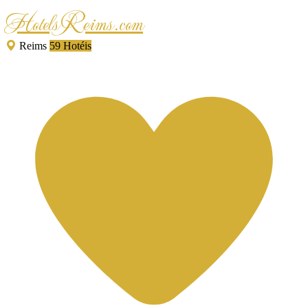
HotelsReims.com
Reims
59 Hotéis