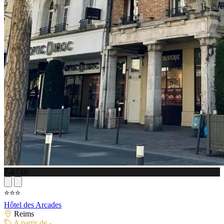
7.4 / 10
⭐⭐⭐
Hôtel des Arcades
Reims
A partir de -