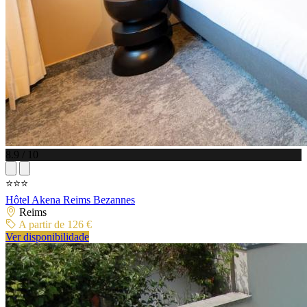
8.9 / 10
⭐⭐⭐
Hôtel Akena Reims Bezannes
Reims
A partir de 126 €
Ver disponibilidade