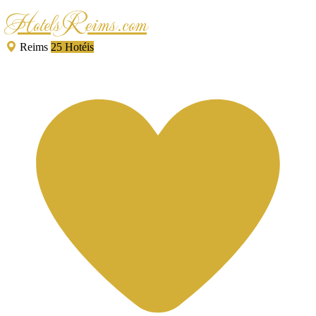
HotelsReims.com
Reims
25 Hotéis