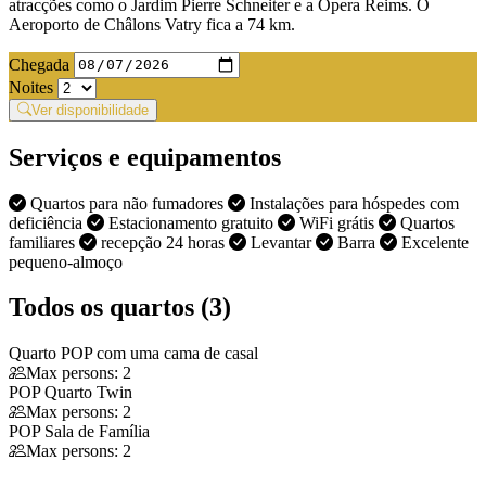
atracções como o Jardim Pierre Schneiter e a Ópera Reims. O
Aeroporto de Châlons Vatry fica a 74 km.
Chegada
Noites
Ver disponibilidade
Serviços e equipamentos
Quartos para não fumadores
Instalações para hóspedes com
deficiência
Estacionamento gratuito
WiFi grátis
Quartos
familiares
recepção 24 horas
Levantar
Barra
Excelente
pequeno-almoço
Todos os quartos (3)
Quarto POP com uma cama de casal
Max persons: 2
POP Quarto Twin
Max persons: 2
POP Sala de Família
Max persons: 2