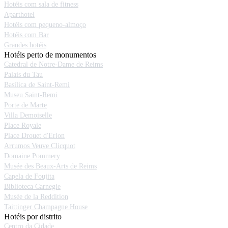
Hotéis com sala de fitness
Aparthotel
Hotéis com pequeno-almoço
Hotéis com Bar
Grandes hotéis
Hotéis perto de monumentos
Catedral de Notre-Dame de Reims
Palais du Tau
Basílica de Saint-Remi
Museu Saint-Remi
Porte de Marte
Villa Demoiselle
Place Royale
Place Drouet d'Erlon
Arrumos Veuve Clicquot
Domaine Pommery
Musée des Beaux-Arts de Reims
Capela de Foujita
Biblioteca Carnegie
Musée de la Reddition
Taittinger Champagne House
Hotéis por distrito
Centro da Cidade