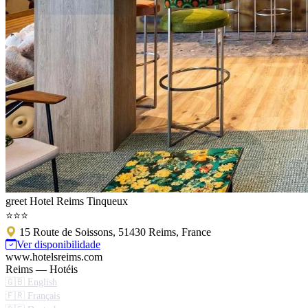
greet Hotel Reims Tinqueux
⭐⭐⭐
15 Route de Soissons, 51430 Reims, France
Ver disponibilidade
www.hotelsreims.com
Reims — Hotéis
🇬🇧 English
🇫🇷 Français