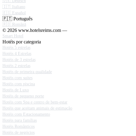
🇩🇪 Deutsch
🇮🇹 Italiano
🇪🇸 Español
🇵🇹 Português
🇷🇴 Română
© 2026 www.hotelsreims.com —
Smart Hotel
Hotéis por categoria
Hotéis 5 estrelas
Hotéis 4 Estrelas
Hotéis de 3 estrelas
Hotéis 2 estrelas
Hotéis de primeira qualidade
Hotéis com suites
Hotéis com piscina
Hotéis de Luxo
Hotéis de pequeno porte
Hotéis com Spa e centro de bem-estar
Hotéis que aceitam animais de estimação
Hotéis com Estacionamento
Hotéis para famílias
Hotéis Românticos
Hotéis de negócios