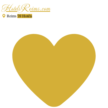
HotelsReims.com
Reims
59 Hotéis