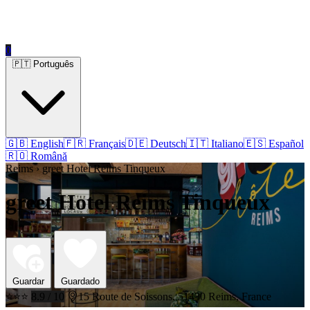
0
🇵🇹 Português
🇬🇧 English
🇫🇷 Français
🇩🇪 Deutsch
🇮🇹 Italiano
🇪🇸 Español
🇷🇴 Română
Reims › greet Hotel Reims Tinqueux
greet Hotel Reims Tinqueux
Guardar
Guardado
⭐⭐⭐
8.9 / 10
15 Route de Soissons, 51430 Reims, France