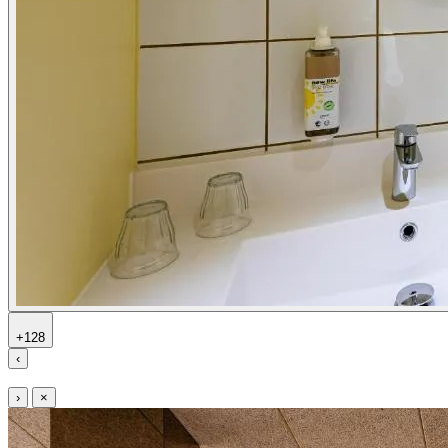
+128
‹
›
×