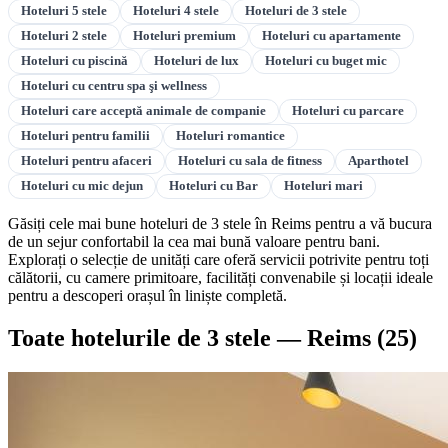
Hoteluri 5 stele
Hoteluri 4 stele
Hoteluri de 3 stele
Hoteluri 2 stele
Hoteluri premium
Hoteluri cu apartamente
Hoteluri cu piscină
Hoteluri de lux
Hoteluri cu buget mic
Hoteluri cu centru spa şi wellness
Hoteluri care acceptă animale de companie
Hoteluri cu parcare
Hoteluri pentru familii
Hoteluri romantice
Hoteluri pentru afaceri
Hoteluri cu sala de fitness
Aparthotel
Hoteluri cu mic dejun
Hoteluri cu Bar
Hoteluri mari
Găsiți cele mai bune hoteluri de 3 stele în Reims pentru a vă bucura
de un sejur confortabil la cea mai bună valoare pentru bani.
Explorați o selecție de unități care oferă servicii potrivite pentru toți
călătorii, cu camere primitoare, facilități convenabile și locații ideale
pentru a descoperi orașul în liniște completă.
Toate hotelurile de 3 stele — Reims
(25)