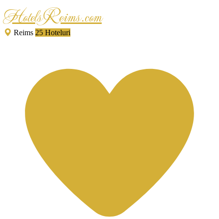
HotelsReims.com
Reims
25 Hoteluri