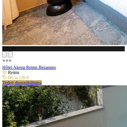
8.9 / 10
⭐⭐⭐
Hôtel Akena Reims Bezannes
Reims
De la 126 €
Vedeți disponibilitatea