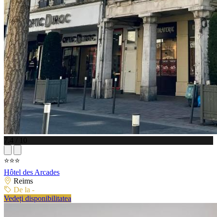
7.4 / 10
⭐⭐⭐
Hôtel des Arcades
Reims
De la -
Vedeți disponibilitatea