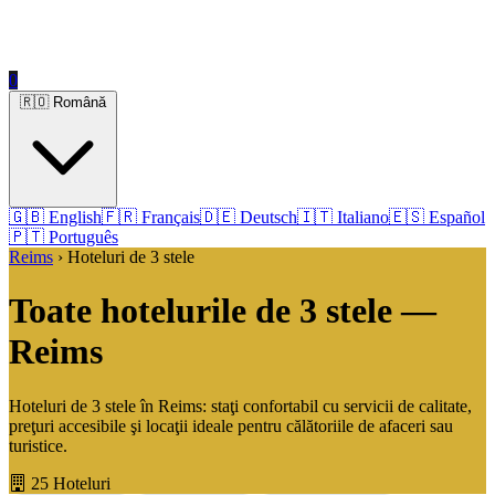
0
🇷🇴 Română
🇬🇧 English
🇫🇷 Français
🇩🇪 Deutsch
🇮🇹 Italiano
🇪🇸 Español
🇵🇹 Português
Reims
› Hoteluri de 3 stele
Toate hotelurile de 3 stele —
Reims
Hoteluri de 3 stele în Reims: staţi confortabil cu servicii de calitate,
preţuri accesibile şi locaţii ideale pentru călătoriile de afaceri sau
turistice.
25 Hoteluri