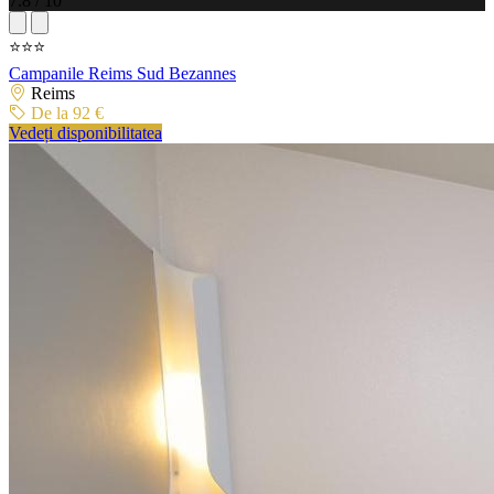
7.8 / 10
⭐⭐⭐
Campanile Reims Sud Bezannes
Reims
De la 92 €
Vedeți disponibilitatea