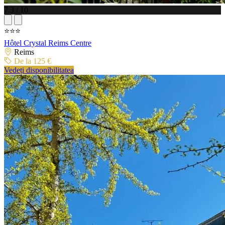
7.3 / 10
⭐⭐⭐
Hôtel Crystal Reims Centre
Reims
De la 125 €
Vedeți disponibilitatea