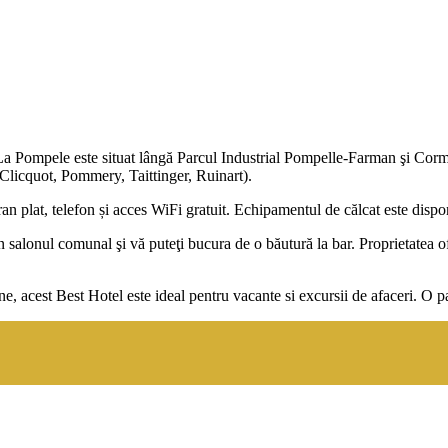
La Pompele este situat lângă Parcul Industrial Pompelle-Farman şi Cormo
Clicquot, Pommery, Taittinger, Ruinart).
an plat, telefon și acces WiFi gratuit. Echipamentul de călcat este disponi
n salonul comunal şi vă puteţi bucura de o băutură la bar. Proprietatea of
st Best Hotel este ideal pentru vacante si excursii de afaceri. O parca