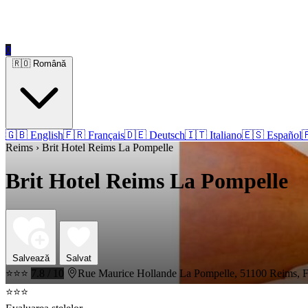
0
🇷🇴 Română
🇬🇧 English
🇫🇷 Français
🇩🇪 Deutsch
🇮🇹 Italiano
🇪🇸 Español

Reims › Brit Hotel Reims La Pompelle
Brit Hotel Reims La Pompelle
Salvează
Salvat
⭐⭐⭐
7.8 / 10
Rue Maurice Hollande La Pompelle, 51100 Reims, 
⭐⭐⭐