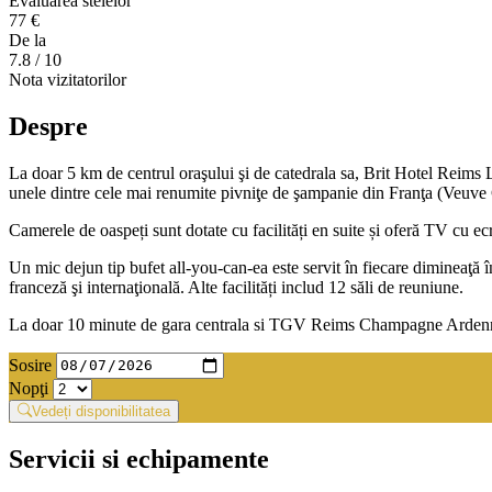
Evaluarea stelelor
77 €
De la
7.8
/ 10
Nota vizitatorilor
Despre
La doar 5 km de centrul oraşului şi de catedrala sa, Brit Hotel Reims 
unele dintre cele mai renumite pivniţe de şampanie din Franţa (Veuve 
Camerele de oaspeți sunt dotate cu facilități en suite și oferă TV cu ecr
Un mic dejun tip bufet all-you-can-ea este servit în fiecare dimineaţă î
franceză şi internaţională. Alte facilități includ 12 săli de reuniune.
La doar 10 minute de gara centrala si TGV Reims Champagne Ardenne, ace
Sosire
Nopţi
Vedeți disponibilitatea
Servicii si echipamente