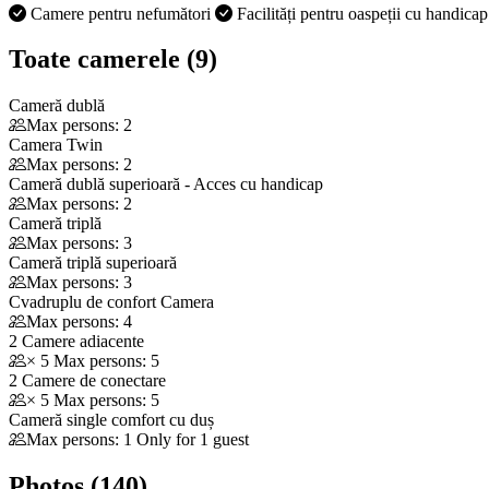
Camere pentru nefumători
Facilități pentru oaspeții cu handica
Toate camerele (9)
Cameră dublă
Max persons: 2
Camera Twin
Max persons: 2
Cameră dublă superioară - Acces cu handicap
Max persons: 2
Cameră triplă
Max persons: 3
Cameră triplă superioară
Max persons: 3
Cvadruplu de confort Camera
Max persons: 4
2 Camere adiacente
× 5 Max persons: 5
2 Camere de conectare
× 5 Max persons: 5
Cameră single comfort cu duș
Max persons: 1 Only for 1 guest
Photos (140)