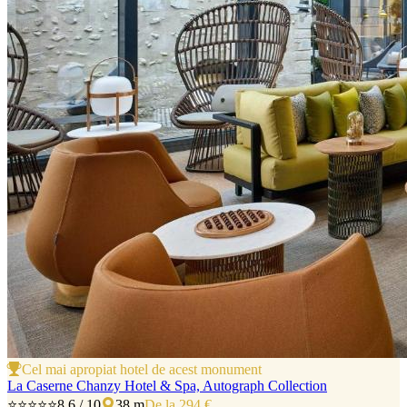
Cel mai apropiat hotel de acest monument
La Caserne Chanzy Hotel & Spa, Autograph Collection
⭐⭐⭐⭐⭐
8.6 / 10
38 m
De la 294 €