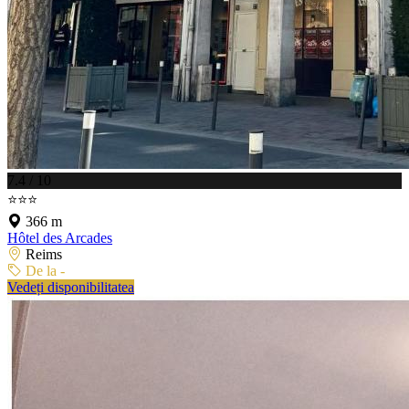
7.4 / 10
⭐⭐⭐
366 m
Hôtel des Arcades
Reims
De la -
Vedeți disponibilitatea