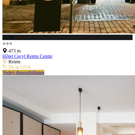
7 / 10
⭐⭐⭐
473 m
Hôtel Cecyl Reims Centre
Reims
De la 125 €
Vedeți disponibilitatea