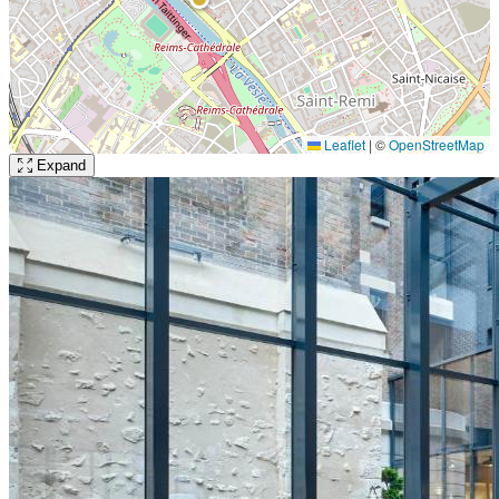
Leaflet
|
©
OpenStreetMap
Expand