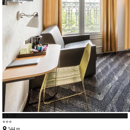
7.3 / 10
⭐⭐⭐
544 m