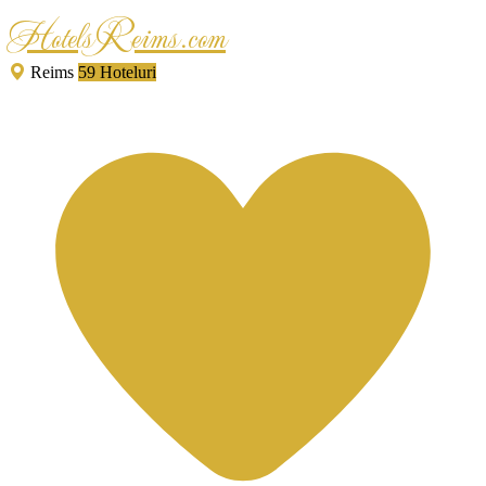
HotelsReims.com
Reims
59 Hoteluri