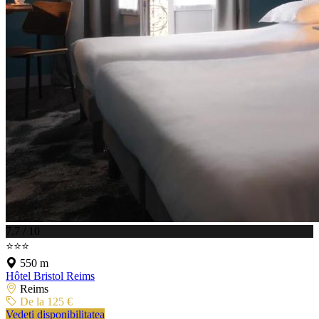
7.7 / 10
⭐⭐⭐
550 m
Hôtel Bristol Reims
Reims
De la 125 €
Vedeți disponibilitatea