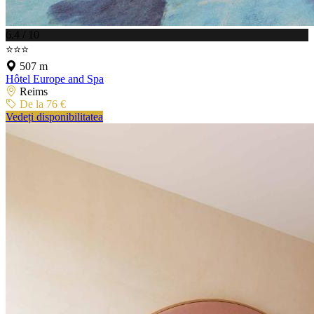
6.4 / 10
⭐⭐⭐
507 m
Hôtel Europe and Spa
Reims
De la 76 €
Vedeți disponibilitatea