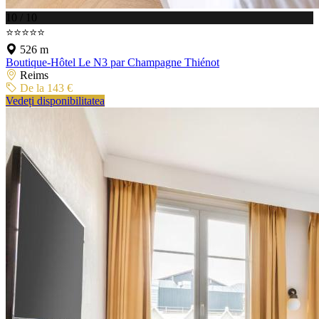
10 / 10
⭐⭐⭐⭐⭐
526 m
Boutique-Hôtel Le N3 par Champagne Thiénot
Reims
De la 143 €
Vedeți disponibilitatea