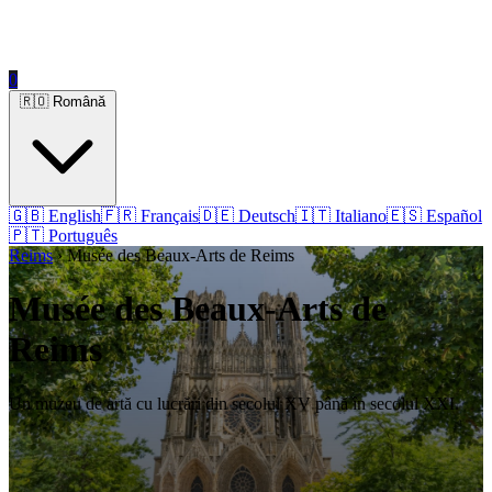
0
🇷🇴 Română
🇬🇧 English
🇫🇷 Français
🇩🇪 Deutsch
🇮🇹 Italiano
🇪🇸 Español
🇵🇹 Português
Reims
› Musée des Beaux-Arts de Reims
Musée des Beaux-Arts de
Reims
Un muzeu de artă cu lucrări din secolul XV până în secolul XXI.