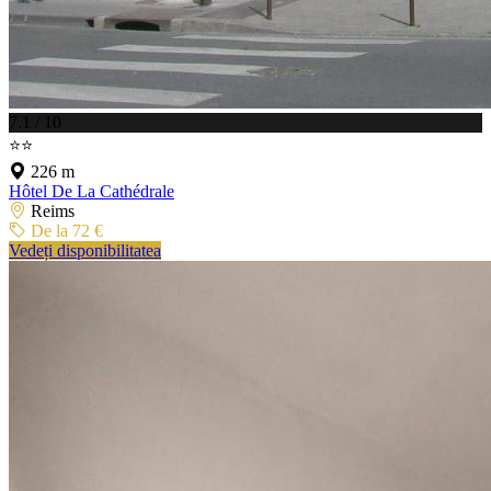
7.1 / 10
⭐⭐
226 m
Hôtel De La Cathédrale
Reims
De la 72 €
Vedeți disponibilitatea