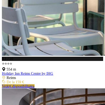
8.1 / 10
⭐⭐⭐⭐
554 m
Holiday Inn Reims Centre by IHG
Reims
De la 159 €
Vedeți disponibilitatea