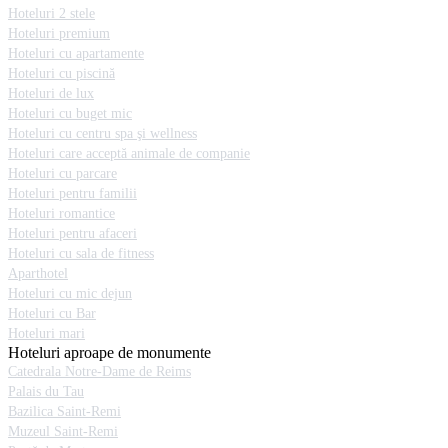
Hoteluri 2 stele
Hoteluri premium
Hoteluri cu apartamente
Hoteluri cu piscină
Hoteluri de lux
Hoteluri cu buget mic
Hoteluri cu centru spa şi wellness
Hoteluri care acceptă animale de companie
Hoteluri cu parcare
Hoteluri pentru familii
Hoteluri romantice
Hoteluri pentru afaceri
Hoteluri cu sala de fitness
Aparthotel
Hoteluri cu mic dejun
Hoteluri cu Bar
Hoteluri mari
Hoteluri aproape de monumente
Catedrala Notre-Dame de Reims
Palais du Tau
Bazilica Saint-Remi
Muzeul Saint-Remi