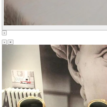
‹
›
×