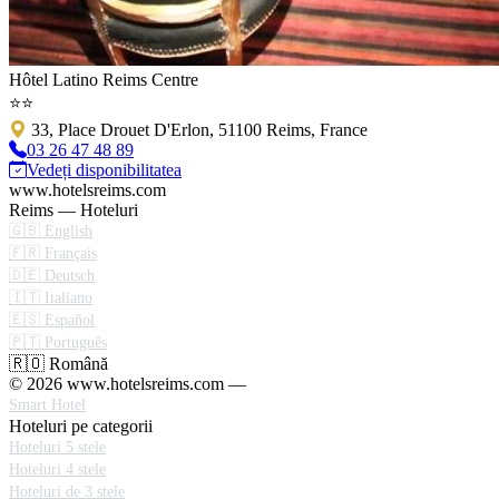
Hôtel Latino Reims Centre
⭐⭐
33, Place Drouet D'Erlon, 51100 Reims, France
03 26 47 48 89
Vedeți disponibilitatea
www.hotelsreims.com
Reims — Hoteluri
🇬🇧 English
🇫🇷 Français
🇩🇪 Deutsch
🇮🇹 Italiano
🇪🇸 Español
🇵🇹 Português
🇷🇴 Română
© 2026 www.hotelsreims.com —
Smart Hotel
Hoteluri pe categorii
Hoteluri 5 stele
Hoteluri 4 stele
Hoteluri de 3 stele