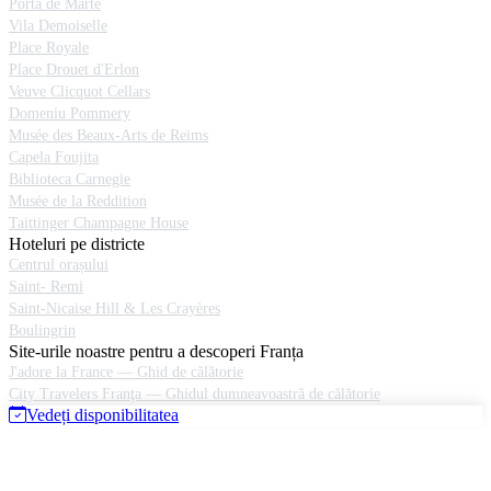
Portă de Marte
Vila Demoiselle
Place Royale
Place Drouet d'Erlon
Veuve Clicquot Cellars
Domeniu Pommery
Musée des Beaux-Arts de Reims
Capela Foujita
Biblioteca Carnegie
Musée de la Reddition
Taittinger Champagne House
Hoteluri pe districte
Centrul orașului
Saint- Remi
Saint-Nicaise Hill & Les Crayères
Boulingrin
Site-urile noastre pentru a descoperi Franța
J'adore la France — Ghid de călătorie
City Travelers Franţa — Ghidul dumneavoastră de călătorie
Vedeți disponibilitatea