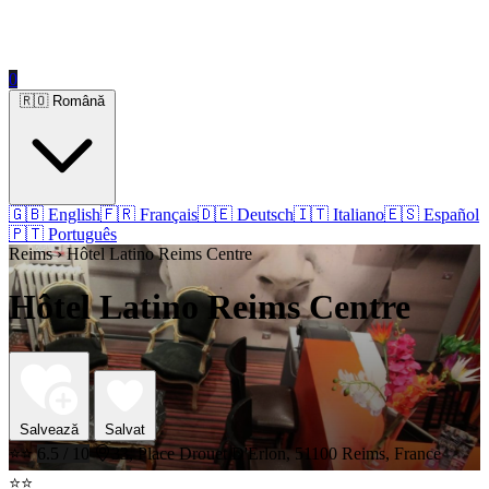
0
🇷🇴 Română
🇬🇧 English
🇫🇷 Français
🇩🇪 Deutsch
🇮🇹 Italiano
🇪🇸 Español
🇵🇹 Português
Reims › Hôtel Latino Reims Centre
Hôtel Latino Reims Centre
Salvează
Salvat
⭐⭐
6.5 / 10
33, Place Drouet D'Erlon, 51100 Reims, France
⭐⭐