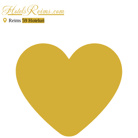
HotelsReims.com
Reims
59 Hoteluri