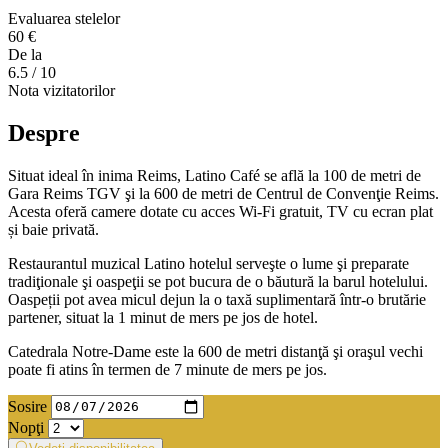
Evaluarea stelelor
60 €
De la
6.5
/ 10
Nota vizitatorilor
Despre
Situat ideal în inima Reims, Latino Café se află la 100 de metri de
Gara Reims TGV şi la 600 de metri de Centrul de Convenţie Reims.
Acesta oferă camere dotate cu acces Wi-Fi gratuit, TV cu ecran plat
și baie privată.
Restaurantul muzical Latino hotelul serveşte o lume şi preparate
tradiţionale şi oaspeţii se pot bucura de o băutură la barul hotelului.
Oaspeții pot avea micul dejun la o taxă suplimentară într-o brutărie
partener, situat la 1 minut de mers pe jos de hotel.
Catedrala Notre-Dame este la 600 de metri distanţă şi oraşul vechi
poate fi atins în termen de 7 minute de mers pe jos.
Sosire
Nopţi