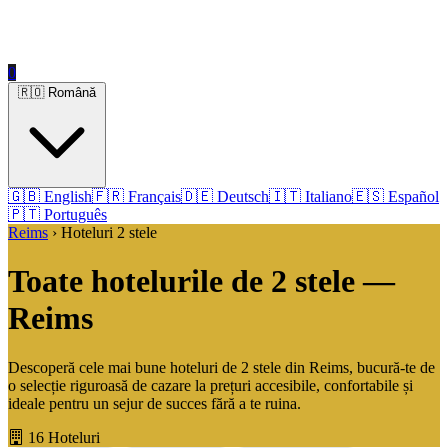
0
🇷🇴 Română
🇬🇧 English
🇫🇷 Français
🇩🇪 Deutsch
🇮🇹 Italiano
🇪🇸 Español
🇵🇹 Português
Reims
› Hoteluri 2 stele
Toate hotelurile de 2 stele —
Reims
Descoperă cele mai bune hoteluri de 2 stele din Reims, bucură-te de
o selecție riguroasă de cazare la prețuri accesibile, confortabile și
ideale pentru un sejur de succes fără a te ruina.
16 Hoteluri