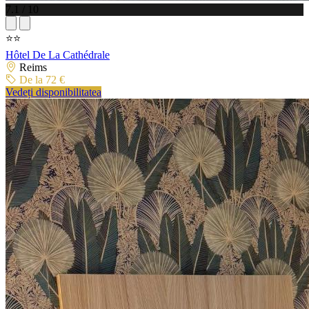
7.1 / 10
⭐⭐
Hôtel De La Cathédrale
Reims
De la 72 €
Vedeți disponibilitatea