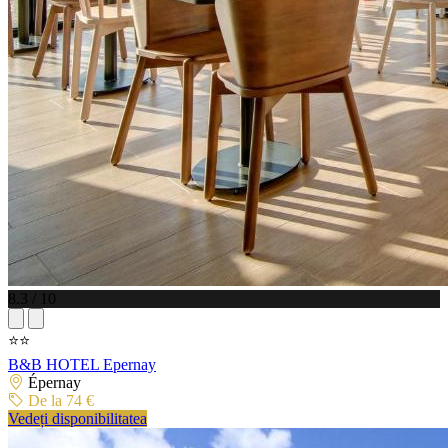
8.3 / 10
⭐⭐
B&B HOTEL Epernay
Épernay
De la 74 €
Vedeți disponibilitatea