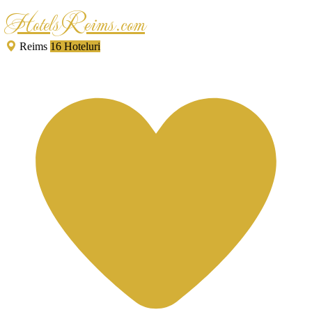
HotelsReims.com
Reims
16 Hoteluri