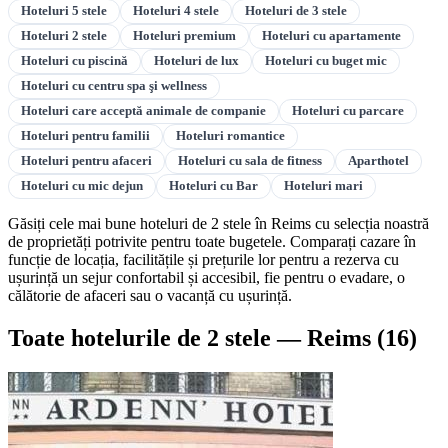
Hoteluri 5 stele
Hoteluri 4 stele
Hoteluri de 3 stele
Hoteluri 2 stele
Hoteluri premium
Hoteluri cu apartamente
Hoteluri cu piscină
Hoteluri de lux
Hoteluri cu buget mic
Hoteluri cu centru spa şi wellness
Hoteluri care acceptă animale de companie
Hoteluri cu parcare
Hoteluri pentru familii
Hoteluri romantice
Hoteluri pentru afaceri
Hoteluri cu sala de fitness
Aparthotel
Hoteluri cu mic dejun
Hoteluri cu Bar
Hoteluri mari
Găsiți cele mai bune hoteluri de 2 stele în Reims cu selecția noastră
de proprietăți potrivite pentru toate bugetele. Comparați cazare în
funcție de locația, facilitățile și prețurile lor pentru a rezerva cu
ușurință un sejur confortabil și accesibil, fie pentru o evadare, o
călătorie de afaceri sau o vacanță cu ușurință.
Toate hotelurile de 2 stele — Reims
(16)