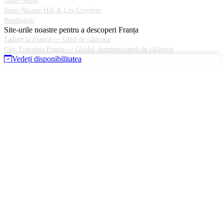
Saint- Remi
Saint-Nicaise Hill & Les Crayères
Boulingrin
Site-urile noastre pentru a descoperi Franța
J'adore la France — Ghid de călătorie
City Travelers Franţa — Ghidul dumneavoastră de călătorie
Vedeți disponibilitatea