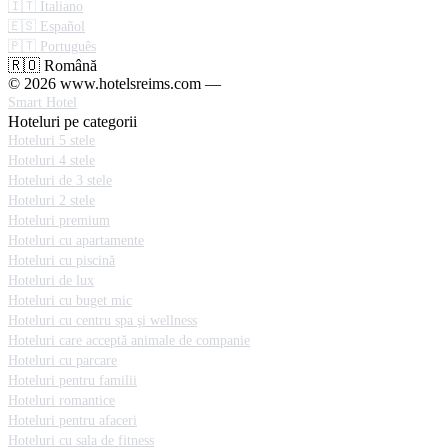
🇮🇹 Italiano
🇪🇸 Español
🇵🇹 Português
🇷🇴 Română
© 2026 www.hotelsreims.com —
Smart Hotel
Hoteluri pe categorii
Hoteluri 5 stele
Hoteluri 4 stele
Hoteluri de 3 stele
Hoteluri 2 stele
Hoteluri premium
Hoteluri cu apartamente
Hoteluri cu piscină
Hoteluri de lux
Hoteluri cu buget mic
Hoteluri cu centru spa şi wellness
Hoteluri care acceptă animale de companie
Hoteluri cu parcare
Hoteluri pentru familii
Hoteluri romantice
Hoteluri pentru afaceri
Hoteluri cu sala de fitness