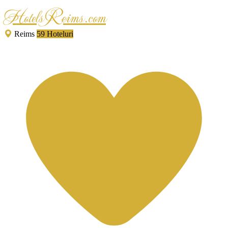
HotelsReims.com
Reims
59 Hoteluri