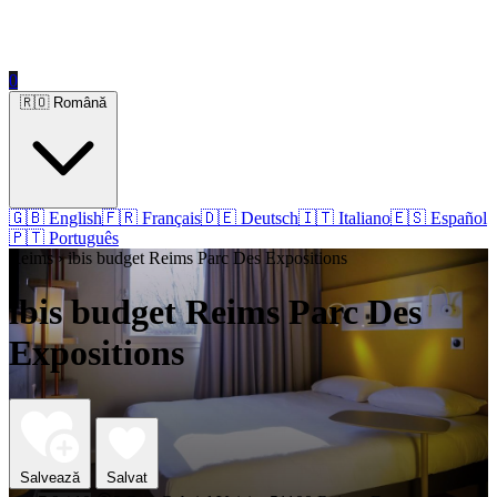
0
🇷🇴 Română
🇬🇧 English
🇫🇷 Français
🇩🇪 Deutsch
🇮🇹 Italiano
🇪🇸 Español
🇵🇹 Português
Reims › ibis budget Reims Parc Des Expositions
ibis budget Reims Parc Des
Expositions
Salvează
Salvat