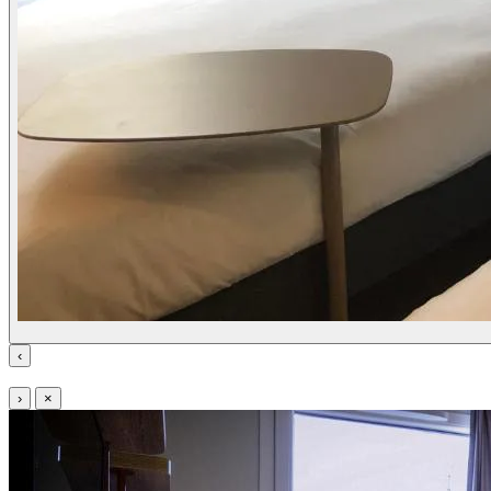
‹
›
×