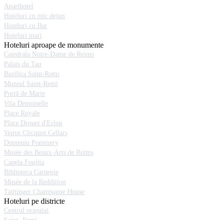
Aparthotel
Hoteluri cu mic dejun
Hoteluri cu Bar
Hoteluri mari
Hoteluri aproape de monumente
Catedrala Notre-Dame de Reims
Palais du Tau
Bazilica Saint-Remi
Muzeul Saint-Remi
Portă de Marte
Vila Demoiselle
Place Royale
Place Drouet d'Erlon
Veuve Clicquot Cellars
Domeniu Pommery
Musée des Beaux-Arts de Reims
Capela Foujita
Biblioteca Carnegie
Musée de la Reddition
Taittinger Champagne House
Hoteluri pe districte
Centrul orașului