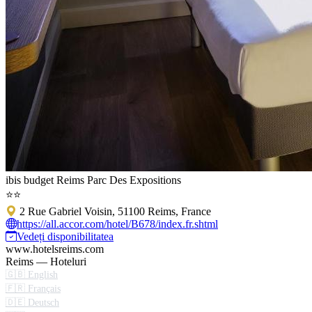
ibis budget Reims Parc Des Expositions
⭐⭐
2 Rue Gabriel Voisin, 51100 Reims, France
https://all.accor.com/hotel/B678/index.fr.shtml
Vedeți disponibilitatea
www.hotelsreims.com
Reims — Hoteluri
🇬🇧 English
🇫🇷 Français
🇩🇪 Deutsch