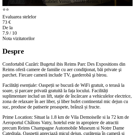
⭐⭐
7.9 / 10
2 Rue Gabriel Voisin, 51100 Reims, France
⭐⭐
Evaluarea stelelor
73 €
De la
7.9
/ 10
Nota vizitatorilor
Despre
Confortabil Cazări: Bugetul ibis Reims Parc Des Expositions din
Reims oferă camere de familie cu aer condiţionat, băi private şi
parchet. Fiecare cameră include TV, garderobă şi birou.
Facilități esențiale: Oaspeții se bucură de WiFi gratuit, o terasă la
soare, și parcare privată gratuită la fața locului. Facilități
suplimentare includ un lift, stație de încărcare a vehiculelor electrice,
zona de relaxare în aer liber, și liber bufet continental mic dejun cu
suc, produse de patiserie proaspete, brânză și fructe.
Prime Location: Situat la 1.8 km de Vila Demoiselle si la 72 km de
Aeroportul Châlons Vatry, hotelul este in apropiere de atractii
precum Reims Champagne Automobile Museum si Notre Dame
Catedrala. Oaspeţii apreciază micul dejun, curăţenia în cameră şi