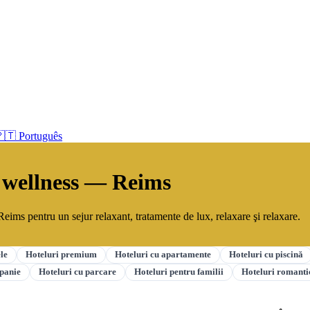
🇹 Português
i wellness — Reims
Reims pentru un sejur relaxant, tratamente de lux, relaxare şi relaxare.
ele
Hoteluri premium
Hoteluri cu apartamente
Hoteluri cu piscină
mpanie
Hoteluri cu parcare
Hoteluri pentru familii
Hoteluri romanti