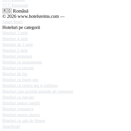
🇵🇹 Português
🇷🇴 Română
© 2026 www.hotelsreims.com —
Smart Hotel
Hoteluri pe categorii
Hoteluri 5 stele
Hoteluri 4 stele
Hoteluri de 3 stele
Hoteluri 2 stele
Hoteluri premium
Hoteluri cu apartamente
Hoteluri cu piscină
Hoteluri de lux
Hoteluri cu buget mic
Hoteluri cu centru spa şi wellness
Hoteluri care acceptă animale de companie
Hoteluri cu parcare
Hoteluri pentru familii
Hoteluri romantice
Hoteluri pentru afaceri
Hoteluri cu sala de fitness
Aparthotel