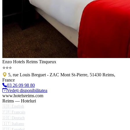
Enzo Hotels Reims Tinqueux
⭐⭐⭐
5, rue Louis Breguet - ZAC Mont St-Pierre, 51430 Reims,
France
03 26 09 98 80
Vedeți disponibilitatea
www.hotelsreims.com
Reims — Hoteluri
🇬🇧 English
🇫🇷 Français
🇩🇪 Deutsch
🇮🇹 Italiano
🇪🇸 Español