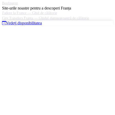
Boulingrin
Site-urile noastre pentru a descoperi Franța
J'adore la France — Ghid de călătorie
City Travelers Franţa — Ghidul dumneavoastră de călătorie
Vedeți disponibilitatea