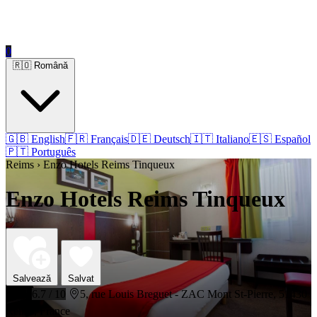
0
🇷🇴 Română
🇬🇧 English
🇫🇷 Français
🇩🇪 Deutsch
🇮🇹 Italiano
🇪🇸 Español
🇵🇹 Português
Reims › Enzo Hotels Reims Tinqueux
Enzo Hotels Reims Tinqueux
Salvează
Salvat
⭐⭐⭐
6.7 / 10
5, rue Louis Breguet - ZAC Mont St-Pierre, 51430
Reims, France