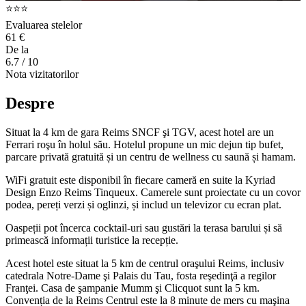
⭐⭐⭐
Evaluarea stelelor
61 €
De la
6.7
/ 10
Nota vizitatorilor
Despre
Situat la 4 km de gara Reims SNCF şi TGV, acest hotel are un
Ferrari roşu în holul său. Hotelul propune un mic dejun tip bufet,
parcare privată gratuită și un centru de wellness cu saună și hamam.
WiFi gratuit este disponibil în fiecare cameră en suite la Kyriad
Design Enzo Reims Tinqueux. Camerele sunt proiectate cu un covor
podea, pereți verzi și oglinzi, și includ un televizor cu ecran plat.
Oaspeții pot încerca cocktail-uri sau gustări la terasa barului și să
primească informații turistice la recepție.
Acest hotel este situat la 5 km de centrul oraşului Reims, inclusiv
catedrala Notre-Dame şi Palais du Tau, fosta reşedinţă a regilor
Franţei. Casa de şampanie Mumm şi Clicquot sunt la 5 km.
Convenția de la Reims Centrul este la 8 minute de mers cu maşina