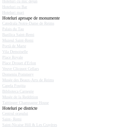
Hoteluri cu mic dejun
Hoteluri cu Bar
Hoteluri mari
Hoteluri aproape de monumente
Catedrala Notre-Dame de Reims
Palais du Tau
Bazilica Saint-Remi
Muzeul Saint-Remi
Portă de Marte
Vila Demoiselle
Place Royale
Place Drouet d'Erlon
Veuve Clicquot Cellars
Domeniu Pommery
Musée des Beaux-Arts de Reims
Capela Foujita
Biblioteca Carnegie
Musée de la Reddition
Taittinger Champagne House
Hoteluri pe districte
Centrul orașului
Saint- Remi
Saint-Nicaise Hill & Les Crayères