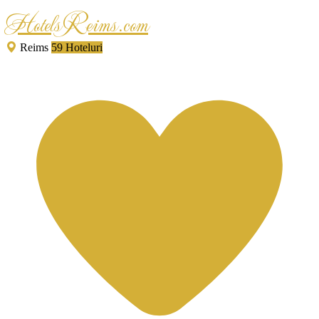
HotelsReims.com
Reims
59 Hoteluri