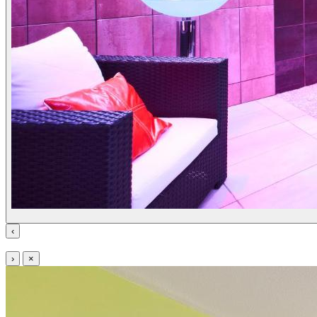
‹
›
×