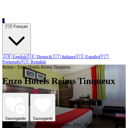
0
🇫🇷 Français
🇬🇧 English
🇩🇪 Deutsch
🇮🇹 Italiano
🇪🇸 Español
🇵🇹
Português
🇷🇴 Română
Reims › Enzo Hotels Reims Tinqueux
Enzo Hotels Reims Tinqueux
Sauvegarder
Sauvegardé
⭐⭐⭐
6.7 / 10
5, rue Louis Breguet - ZAC Mont St-Pierre, 51430