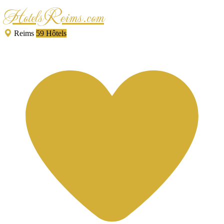
HotelsReims.com
Reims
59 Hôtels