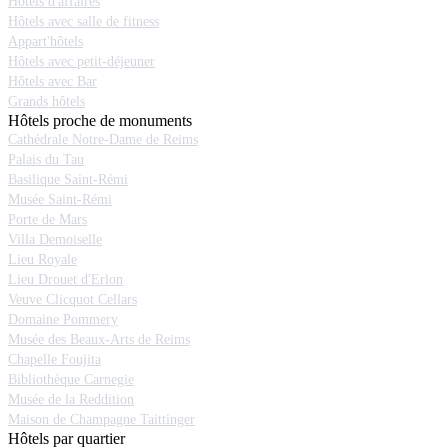
Hôtels d'affaires
Hôtels avec salle de fitness
Appart'hôtels
Hôtels avec petit-déjeuner
Hôtels avec Bar
Grands hôtels
Hôtels proche de monuments
Cathédrale Notre-Dame de Reims
Palais du Tau
Basilique Saint-Rémi
Musée Saint-Rémi
Porte de Mars
Villa Demoiselle
Lieu Royale
Lieu Drouet d'Erlon
Veuve Clicquot Cellars
Domaine Pommery
Musée des Beaux-Arts de Reims
Chapelle Foujita
Bibliothèque Carnegie
Musée de la Reddition
Maison de Champagne Taittinger
Hôtels par quartier