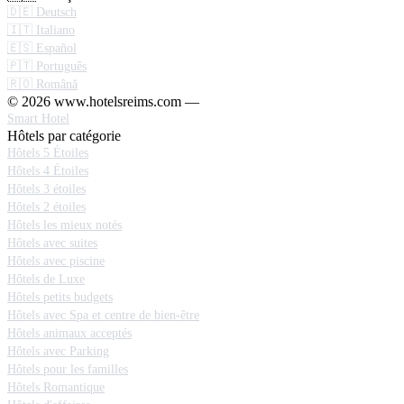
🇩🇪 Deutsch
🇮🇹 Italiano
🇪🇸 Español
🇵🇹 Português
🇷🇴 Română
© 2026 www.hotelsreims.com —
Smart Hotel
Hôtels par catégorie
Hôtels 5 Étoiles
Hôtels 4 Étoiles
Hôtels 3 étoiles
Hôtels 2 étoiles
Hôtels les mieux notés
Hôtels avec suites
Hôtels avec piscine
Hôtels de Luxe
Hôtels petits budgets
Hôtels avec Spa et centre de bien-être
Hôtels animaux acceptés
Hôtels avec Parking
Hôtels pour les familles
Hôtels Romantique