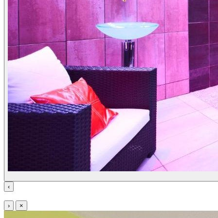
‹
›
×