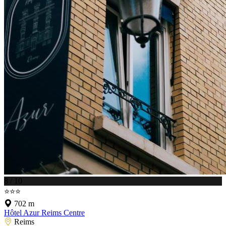
8 / 10
⭐⭐⭐
702 m
Hôtel Azur Reims Centre
Reims