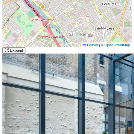
Leaflet
|
©
OpenStreetMap
Expand