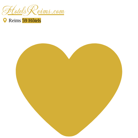
HotelsReims.com
Reims
59 Hôtels