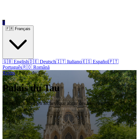
0
🇫🇷 Français
🇬🇧 English
🇩🇪 Deutsch
🇮🇹 Italiano
🇪🇸 Español
🇵🇹
Português
🇷🇴 Română
Reims
› Palais du Tau
Palais du Tau
Le palais de l'ancien archevêque abrite des trésors royaux.