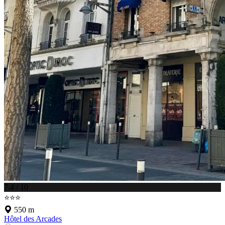
7.4 / 10
⭐⭐⭐
550 m
Hôtel des Arcades