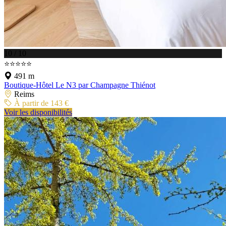
10 / 10
⭐⭐⭐⭐⭐
491 m
Boutique-Hôtel Le N3 par Champagne Thiénot
Reims
À partir de 143 €
Voir les disponibilités