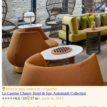
Hôtel le plus central de ce quartier
La Caserne Chanzy Hotel & Spa, Autograph Collection
⭐⭐⭐⭐⭐
8.6 / 10
57 m
À partir de 294 €