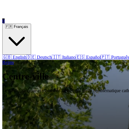
0
🇫🇷 Français
🇬🇧 English
🇩🇪 Deutsch
🇮🇹 Italiano
🇪🇸 Español
🇵🇹 Portuguê
Reims
› Centre-ville
Centre-ville
Le cœur historique et vibrant de Reims, qui abrite l'emblématique ca