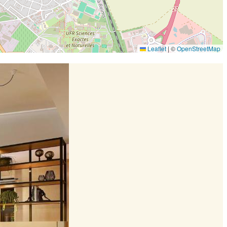
Leaflet
|
©
OpenStreetMap