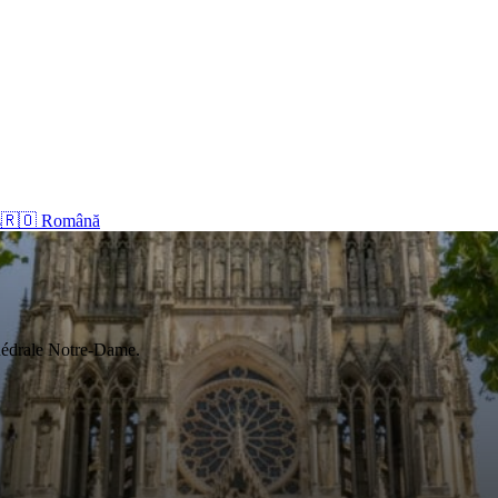
s
🇷🇴 Română
thédrale Notre-Dame.