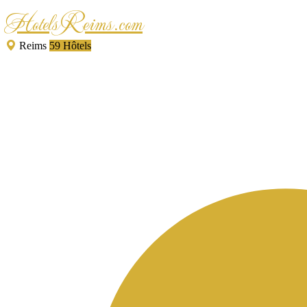
HotelsReims.com
Reims
59 Hôtels