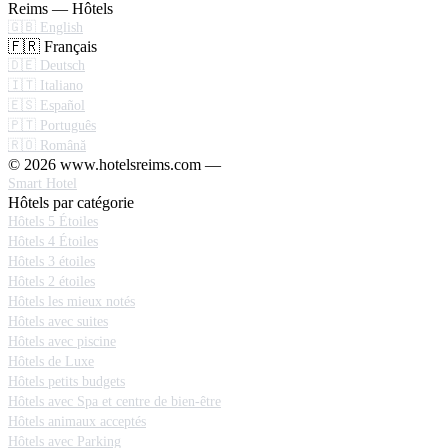
Reims — Hôtels
🇬🇧 English
🇫🇷 Français
🇩🇪 Deutsch
🇮🇹 Italiano
🇪🇸 Español
🇵🇹 Português
🇷🇴 Română
© 2026 www.hotelsreims.com —
Smart Hotel
Hôtels par catégorie
Hôtels 5 Étoiles
Hôtels 4 Étoiles
Hôtels 3 étoiles
Hôtels 2 étoiles
Hôtels les mieux notés
Hôtels avec suites
Hôtels avec piscine
Hôtels de Luxe
Hôtels petits budgets
Hôtels avec Spa et centre de bien-être
Hôtels animaux acceptés
Hôtels avec Parking