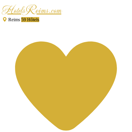
HotelsReims.com
Reims
59 Hôtels