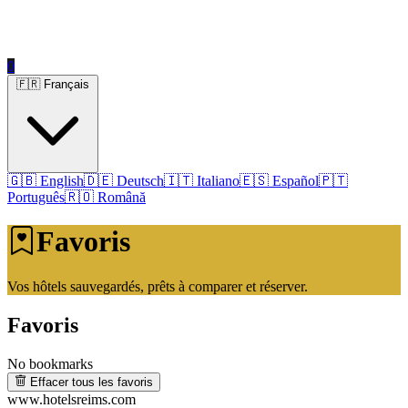
0
🇫🇷 Français
🇬🇧 English
🇩🇪 Deutsch
🇮🇹 Italiano
🇪🇸 Español
🇵🇹
Português
🇷🇴 Română
Favoris
Vos hôtels sauvegardés, prêts à comparer et réserver.
Favoris
No bookmarks
Effacer tous les favoris
www.hotelsreims.com