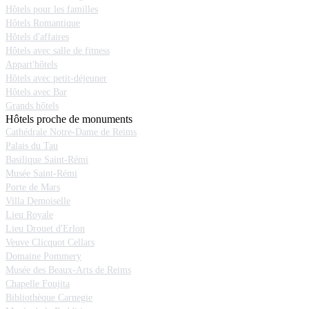
Hôtels pour les familles
Hôtels Romantique
Hôtels d'affaires
Hôtels avec salle de fitness
Appart'hôtels
Hôtels avec petit-déjeuner
Hôtels avec Bar
Grands hôtels
Hôtels proche de monuments
Cathédrale Notre-Dame de Reims
Palais du Tau
Basilique Saint-Rémi
Musée Saint-Rémi
Porte de Mars
Villa Demoiselle
Lieu Royale
Lieu Drouet d'Erlon
Veuve Clicquot Cellars
Domaine Pommery
Musée des Beaux-Arts de Reims
Chapelle Foujita
Bibliothèque Carnegie