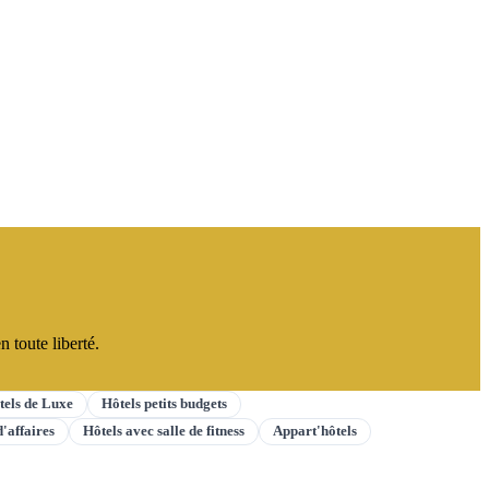
 toute liberté.
tels de Luxe
Hôtels petits budgets
d'affaires
Hôtels avec salle de fitness
Appart'hôtels