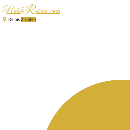
HotelsReims.com
Reims
2 Hôtels