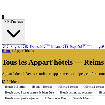
0
🇫🇷 Français
🇬🇧 English
🇩🇪 Deutsch
🇮🇹 Italiano
🇪🇸 Español
🇵🇹 Portuguê
Reims
› Appart'hôtels
Tous les Appart'hôtels — Reims
Appart’hôtels à Reims : studios et appartements équipés, confort comme 
2 Hôtels
Hôtels 5 Étoiles
Hôtels 4 Étoiles
Hôtels 3 étoiles
Hôtels 2 étoiles
Hôtels avec Spa et centre de bien-être
Hôtels animaux acceptés
Hôte
Hôtels avec petit-déjeuner
Hôtels avec Bar
Grands hôtels