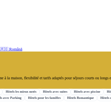
s
🇷🇴 Română
à la maison, flexibilité et tarifs adaptés pour séjours courts ou longs en
Hôtels les mieux notés
Hôtels avec suites
Hôtels avec piscine
Hô
ls avec Parking
Hôtels pour les familles
Hôtels Romantique
Hôtels 