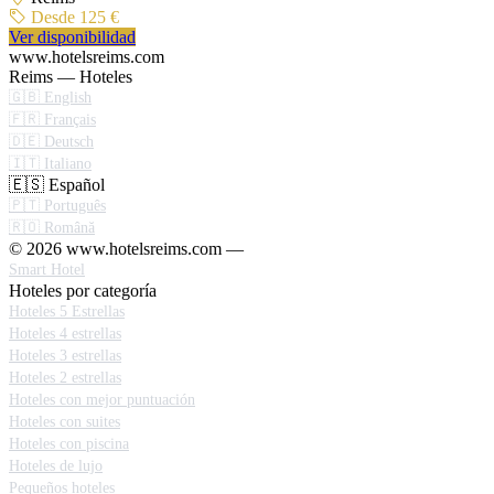
Desde 125 €
Ver disponibilidad
www.hotelsreims.com
Reims — Hoteles
🇬🇧 English
🇫🇷 Français
🇩🇪 Deutsch
🇮🇹 Italiano
🇪🇸 Español
🇵🇹 Português
🇷🇴 Română
© 2026 www.hotelsreims.com —
Smart Hotel
Hoteles por categoría
Hoteles 5 Estrellas
Hoteles 4 estrellas
Hoteles 3 estrellas
Hoteles 2 estrellas
Hoteles con mejor puntuación
Hoteles con suites
Hoteles con piscina
Hoteles de lujo
Pequeños hoteles