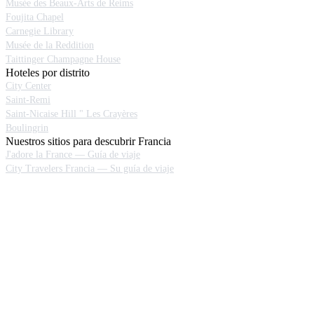
Musée des Beaux-Arts de Reims
Foujita Chapel
Carnegie Library
Musée de la Reddition
Taittinger Champagne House
Hoteles por distrito
City Center
Saint-Remi
Saint-Nicaise Hill " Les Crayères
Boulingrin
Nuestros sitios para descubrir Francia
J'adore la France — Guía de viaje
City Travelers Francia — Su guía de viaje