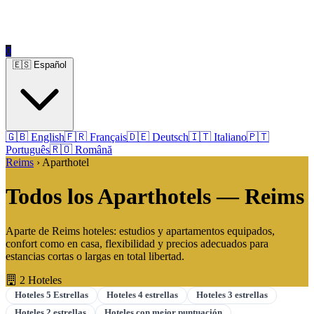
0
🇪🇸 Español
🇬🇧 English
🇫🇷 Français
🇩🇪 Deutsch
🇮🇹 Italiano
🇵🇹
Português
🇷🇴 Română
Reims
› Aparthotel
Todos los Aparthotels — Reims
Aparte de Reims hoteles: estudios y apartamentos equipados,
confort como en casa, flexibilidad y precios adecuados para
estancias cortas o largas en total libertad.
2 Hoteles
Hoteles 5 Estrellas
Hoteles 4 estrellas
Hoteles 3 estrellas
Hoteles 2 estrellas
Hoteles con mejor puntuación