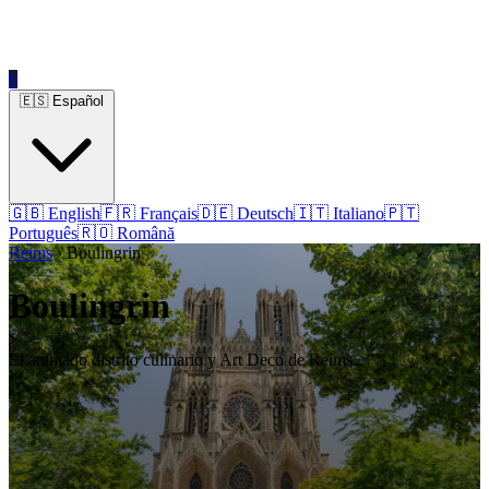
0
🇪🇸 Español
🇬🇧 English
🇫🇷 Français
🇩🇪 Deutsch
🇮🇹 Italiano
🇵🇹
Português
🇷🇴 Română
Reims
› Boulingrin
Boulingrin
El animado distrito culinario y Art Deco de Reims.