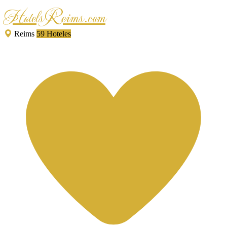
HotelsReims.com
Reims
59 Hoteles