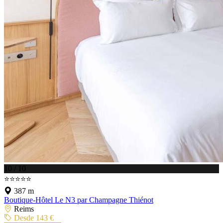
10 / 10
⭐⭐⭐⭐⭐
387 m
Boutique-Hôtel Le N3 par Champagne Thiénot
Reims
Desde 143 €