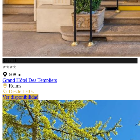
8.6 / 10
⭐⭐⭐⭐
608 m
Grand Hôtel Des Templiers
Reims
Desde 170 €
Ver disponibilidad