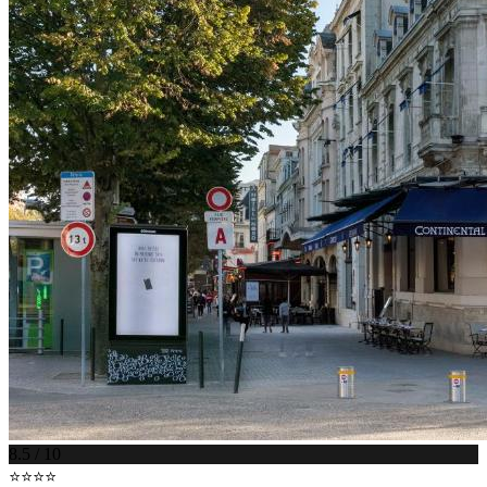
8.5 / 10
⭐⭐⭐⭐