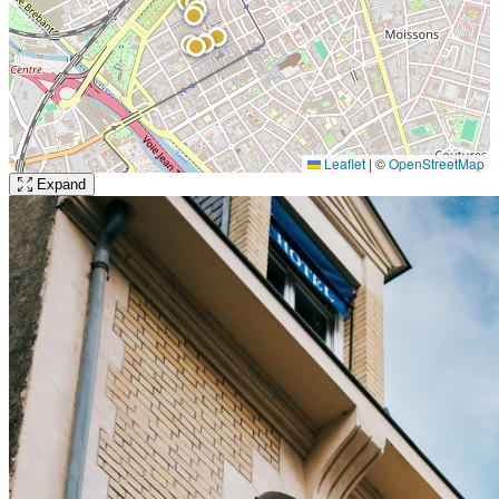
Leaflet
|
©
OpenStreetMap
Expand