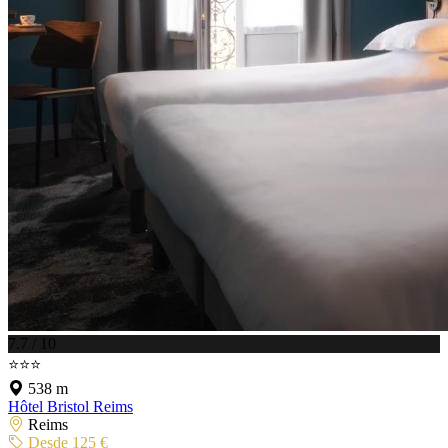
7.7 / 10
⭐⭐⭐
538 m
Hôtel Bristol Reims
Reims
Desde 125 €