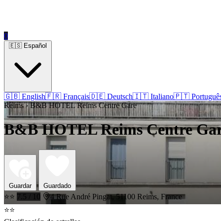
0
🇪🇸 Español
🇬🇧 English
🇫🇷 Français
🇩🇪 Deutsch
🇮🇹 Italiano
🇵🇹 Portuguê
Reims › B&B HOTEL Reims Centre Gare
B&B HOTEL Reims Centre Ga
Guardar
Guardado
⭐⭐
7.5 / 10
4 Rue André Pingat, 51100 Reims, France
⭐⭐