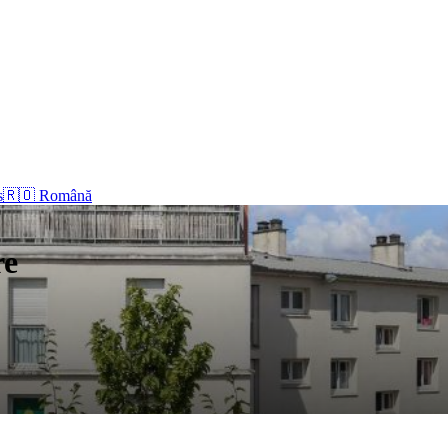
s
🇷🇴 Română
re