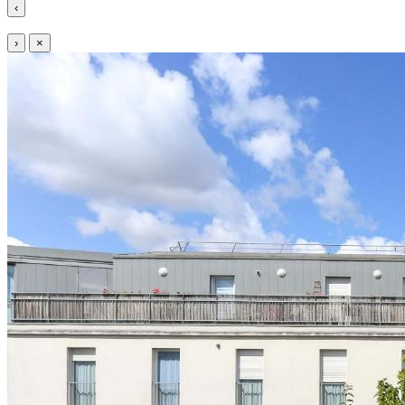
‹
›
×