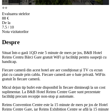
⭐⭐
7.5 / 10
4 Rue André Pingat, 51100 Reims, France
⭐⭐
Evaluarea stelelor
88 €
De la
7.5
/ 10
Nota vizitatorilor
Despre
Situat într-o gară 1QD este 5 minute de mers pe jos, B&B Hotel
Reims Centru Bărci Gare gratuit WiFi şi facilităţi pentru oaspeţii cu
handicap.
Fiecare cameră din acest hotel are aer condiționat și TV cu ecran
plat cu canale prin cablu. Fiecare cameră are o baie privată. WiFiis
gratuit în fiecare cameră.
Micul dejun tip bufet este disponibil în fiecare dimineaţă la un cost
suplimentar. La B&B Hotel Reims Centre Gare sunt prezentate
facilităţi precum recepţie non-stop şi automate.
Reims Convention Centre este la 15 minute de mers pe jos de Hotel
Reims Centre Gare, iar Reims Exhibition Centre se află la 15 minute