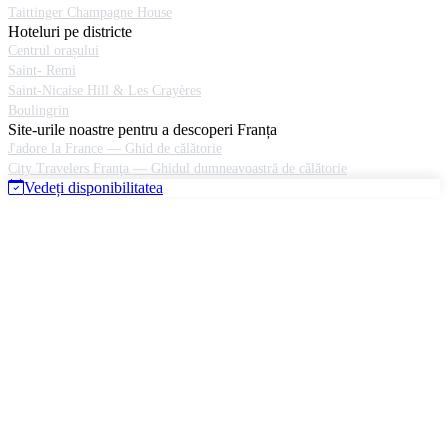
Taittinger Champagne House
Hoteluri pe districte
Centrul orașului
Saint- Remi
Saint-Nicaise Hill & Les Crayères
Boulingrin
Site-urile noastre pentru a descoperi Franța
J'adore la France — Ghid de călătorie
City Travelers Franţa — Ghidul dumneavoastră de călătorie
Vedeți disponibilitatea