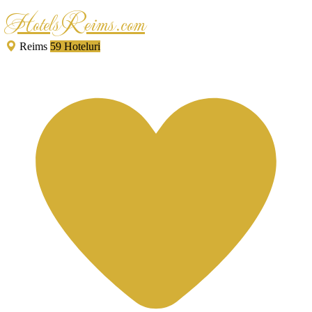
HotelsReims.com
Reims
59 Hoteluri