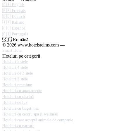
🇬🇧 English
🇫🇷 Français
🇩🇪 Deutsch
🇮🇹 Italiano
🇪🇸 Español
🇵🇹 Português
🇷🇴 Română
© 2026 www.hotelsreims.com —
Smart Hotel
Hoteluri pe categorii
Hoteluri 5 stele
Hoteluri 4 stele
Hoteluri de 3 stele
Hoteluri 2 stele
Hoteluri premium
Hoteluri cu apartamente
Hoteluri cu piscină
Hoteluri de lux
Hoteluri cu buget mic
Hoteluri cu centru spa şi wellness
Hoteluri care acceptă animale de companie
Hoteluri cu parcare