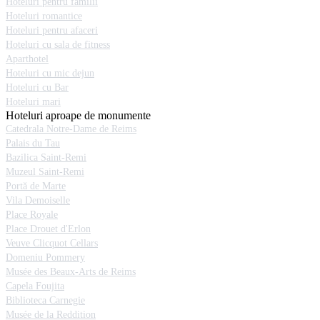
Hoteluri pentru familii
Hoteluri romantice
Hoteluri pentru afaceri
Hoteluri cu sala de fitness
Aparthotel
Hoteluri cu mic dejun
Hoteluri cu Bar
Hoteluri mari
Hoteluri aproape de monumente
Catedrala Notre-Dame de Reims
Palais du Tau
Bazilica Saint-Remi
Muzeul Saint-Remi
Portă de Marte
Vila Demoiselle
Place Royale
Place Drouet d'Erlon
Veuve Clicquot Cellars
Domeniu Pommery
Musée des Beaux-Arts de Reims
Capela Foujita
Biblioteca Carnegie
Musée de la Reddition