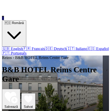
0
🇷🇴 Română
🇬🇧 English
🇫🇷 Français
🇩🇪 Deutsch
🇮🇹 Italiano
🇪🇸 Español
🇵🇹 Português
Reims › B&B HOTEL Reims Centre Gare
B&B HOTEL Reims Centre
Gare
Salvează
Salvat