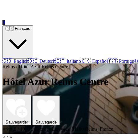
0
🇫🇷 Français
🇬🇧 English
🇩🇪 Deutsch
🇮🇹 Italiano
🇪🇸 Español
🇵🇹 Portuguê
Reims › Hôtel Azur Reims Centre
Hôtel Azur Reims Centre
Sauvegarder
Sauvegardé
⭐⭐⭐
8 / 10
9 Rue des Écrevees, 51100 Reims, France
⭐⭐⭐