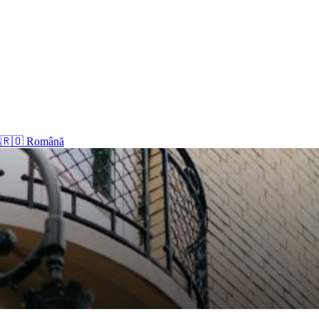
s
🇷🇴 Română