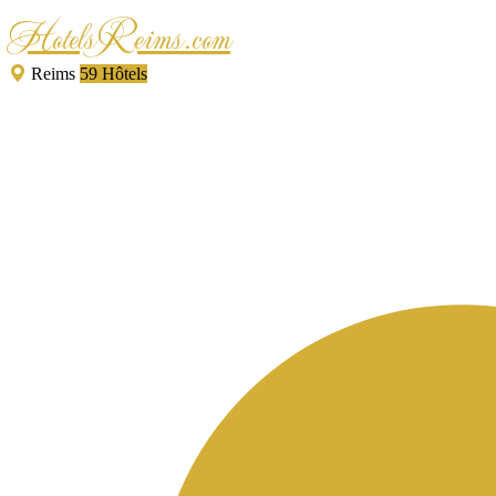
HotelsReims.com
Reims
59 Hôtels