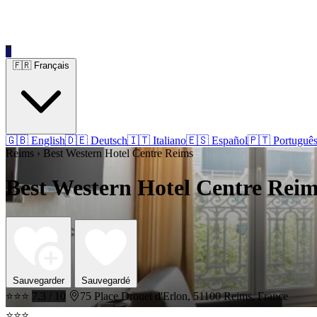
0
🇫🇷 Français
🇬🇧 English
🇩🇪 Deutsch
🇮🇹 Italiano
🇪🇸 Español
🇵🇹 Portuguê
Reims › Best Western Hotel Centre Reims
Best Western Hotel Centre Rei
Sauvegarder
Sauvegardé
⭐⭐⭐
7.3 / 10
75 Place Drouet d'Erlon, 51100 Reims, France
⭐⭐⭐