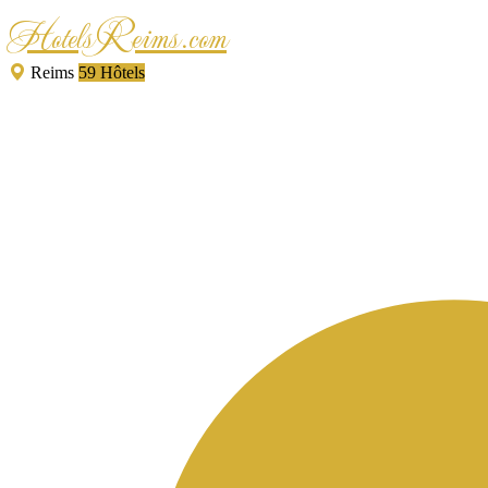
HotelsReims.com
Reims
59 Hôtels