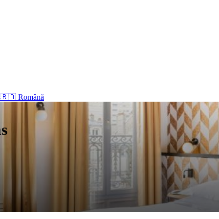
s
🇷🇴 Română
ms