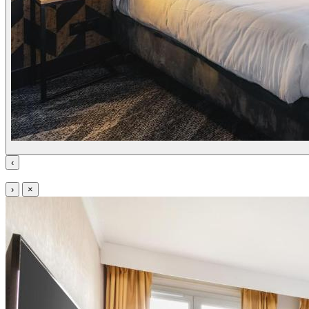
‹
›
×