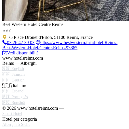
Best Western Hotel Centre Reims
⭐⭐⭐
75 Place Drouet d'Erlon, 51100 Reims, France
03 26 47 39 03
https://www.bestwestern.fr/fr/hotel-Reims-
Best-Western-Hotel-Centre-Reims-93865
Vedi disponibilità
www.hotelsreims.com
Reims — Alberghi
🇬🇧 English
🇫🇷 Français
🇩🇪 Deutsch
🇮🇹 Italiano
🇪🇸 Español
🇵🇹 Português
🇷🇴 Română
© 2026 www.hotelsreims.com —
Smart Hotel
Hotel per categoria
Alberghi 5 Stelle