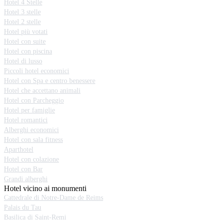
Hotel 4 Stelle
Hotel 3 stelle
Hotel 2 stelle
Hotel più votati
Hotel con suite
Hotel con piscina
Hotel di lusso
Piccoli hotel economici
Hotel con Spa e centro benessere
Hotel che accettano animali
Hotel con Parcheggio
Hotel per famiglie
Hotel romantici
Alberghi economici
Hotel con sala fitness
Aparthotel
Hotel con colazione
Hotel con Bar
Grandi alberghi
Hotel vicino ai monumenti
Cattedrale di Notre-Dame de Reims
Palais du Tau
Basilica di Saint-Remi