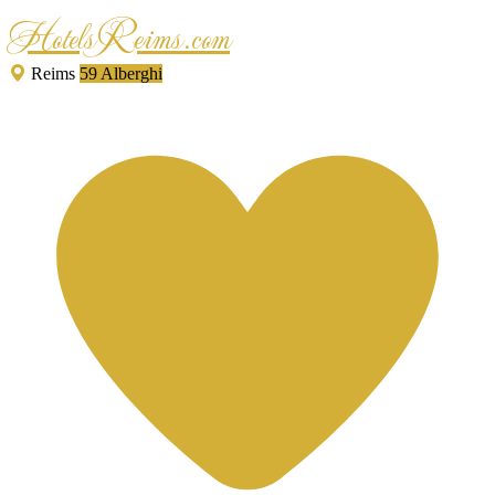
HotelsReims.com
Reims
59 Alberghi