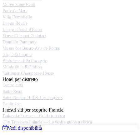
Museo Saint-Remi
Porte de Mars
Villa Demoiselle
Luogo Royale
Luogo Drouet d'Erlon
Veuve Clicquot Cellulari
Dominio Pommery
Museo des Beaux-Arts de Reims
Cappella Foujita
Biblioteca della Carnegie
Musée de la Reddition
Taittinger Champagne House
Hotel per distretto
Centro città
Saint-Remi
Saint-Nicaise Hill & Les Crayères
Boulingrin
I nostri siti per scoprire Francia
J'adore la France — Guida turistica
City Travelers Francia — La vostra guida turistica
Vedi disponibilità