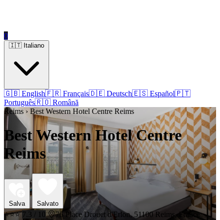
0
🇮🇹 Italiano
🇬🇧 English
🇫🇷 Français
🇩🇪 Deutsch
🇪🇸 Español
🇵🇹
Português
🇷🇴 Română
Reims › Best Western Hotel Centre Reims
Best Western Hotel Centre
Reims
Salva
Salvato
⭐⭐⭐
7.3 / 10
75 Place Drouet d'Erlon, 51100 Reims, France