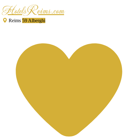
HotelsReims.com
Reims
59 Alberghi