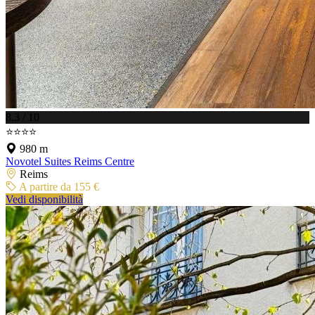
8.3 / 10
⭐⭐⭐⭐
980 m
Novotel Suites Reims Centre
Reims
A partire da 155 €
Vedi disponibilità