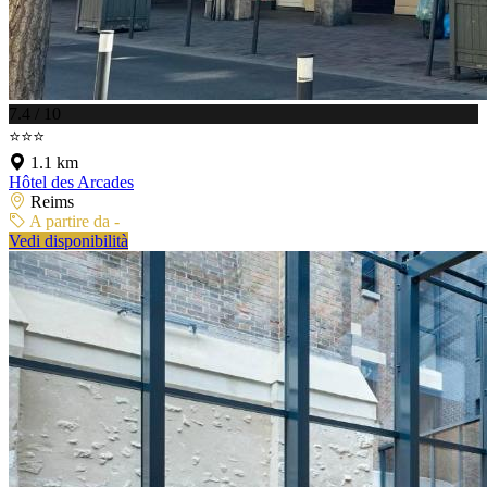
7.4 / 10
⭐⭐⭐
1.1 km
Hôtel des Arcades
Reims
A partire da -
Vedi disponibilità