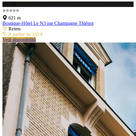
10 / 10
⭐⭐⭐⭐⭐
621 m
Boutique-Hôtel Le N3 par Champagne Thiénot
Reims
A partire da 143 €
Vedi disponibilità