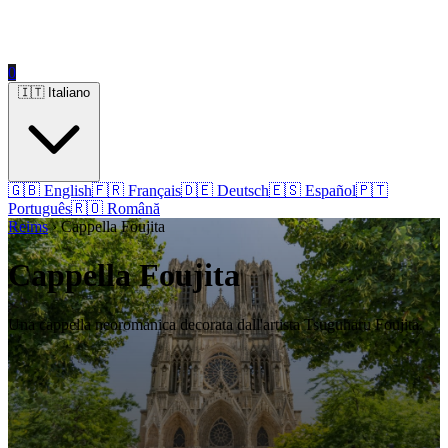
0
🇮🇹 Italiano
🇬🇧 English
🇫🇷 Français
🇩🇪 Deutsch
🇪🇸 Español
🇵🇹
Português
🇷🇴 Română
Reims
› Cappella Foujita
Cappella Foujita
Una cappella neoromanica decorata dall'artista Tsuguharu Foujita.