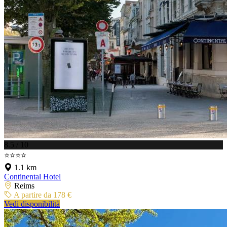
8.5 / 10
⭐⭐⭐⭐
1.1 km
Continental Hotel
Reims
A partire da 178 €
Vedi disponibilità