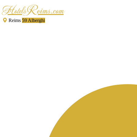
HotelsReims.com
Reims
59 Alberghi