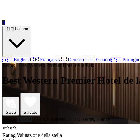
0
🇮🇹 Italiano
🇬🇧 English
🇫🇷 Français
🇩🇪 Deutsch
🇪🇸 Español
🇵🇹 Portuguê
Reims › Best Western Premier Hotel de la Paix
Best Western Premier Hotel de l
Salva
Salvato
⭐⭐⭐⭐
8.9 / 10
9 rue Buirette, 51100 Reims, France
⭐⭐⭐⭐
Rating Valutazione della stella