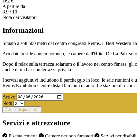
162 €
A partire da
8.9
/ 10
Nota dai visitatori
Informazioni
Situato a soli 500 metri dal centro congressi Reims, il Best Western Hô
Arredate in stile contemporaneo, le camere dell'Hôtel De La Paix sono 
Dopo il relax sulla terrazza solarium o il lavoro nel centro fitness, gl
anche di un bar con terrazza privata.
I servizi aggiuntivi includono il parcheggio in loco, le sale riunioni e
Reims Exhibition Centre dista 10 minuti di auto. Le stazioni di ricarica 
Arrivo
Notti
Vedi disponibilità
Servizi e attrezzature
Piscina coperta
Camere per non fumatori
Servizi per disabil