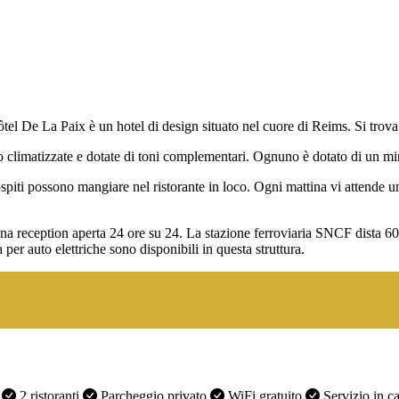
tel De La Paix è un hotel di design situato nel cuore di Reims. Si trova 
climatizzate e dotate di toni complementari. Ognuno è dotato di un mini
i ospiti possono mangiare nel ristorante in loco. Ogni mattina vi attende u
 una reception aperta 24 ore su 24. La stazione ferroviaria SNCF dista 600
per auto elettriche sono disponibili in questa struttura.
i
2 ristoranti
Parcheggio privato
WiFi gratuito
Servizio in 