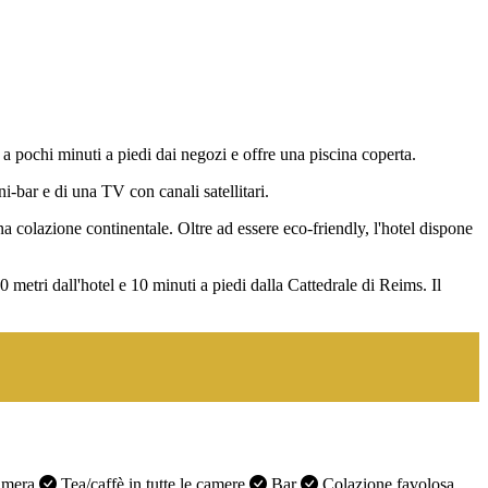
a pochi minuti a piedi dai negozi e offre una piscina coperta.
-bar e di una TV con canali satellitari.
na colazione continentale. Oltre ad essere eco-friendly, l'hotel dispone
 metri dall'hotel e 10 minuti a piedi dalla Cattedrale di Reims. Il
camera
Tea/caffè in tutte le camere
Bar
Colazione favolosa