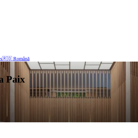
s
🇷🇴 Română
a Paix