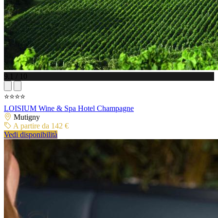
9.1 / 10
⭐⭐⭐⭐
LOISIUM Wine & Spa Hotel Champagne
Mutigny
A partire da 142 €
Vedi disponibilità