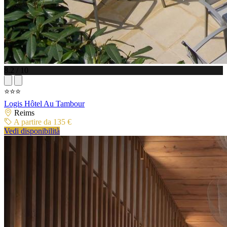
8.2 / 10
⭐⭐⭐
Logis Hôtel Au Tambour
Reims
A partire da 135 €
Vedi disponibilità