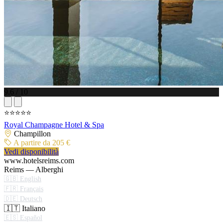
9.6 / 10
⭐⭐⭐⭐⭐
Royal Champagne Hotel & Spa
Champillon
A partire da 205 €
Vedi disponibilità
www.hotelsreims.com
Reims — Alberghi
🇬🇧 English
🇫🇷 Français
🇩🇪 Deutsch
🇮🇹 Italiano
🇪🇸 Español