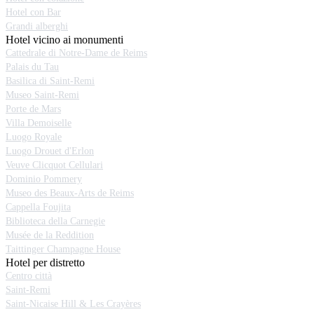
Hotel con Bar
Grandi alberghi
Hotel vicino ai monumenti
Cattedrale di Notre-Dame de Reims
Palais du Tau
Basilica di Saint-Remi
Museo Saint-Remi
Porte de Mars
Villa Demoiselle
Luogo Royale
Luogo Drouet d'Erlon
Veuve Clicquot Cellulari
Dominio Pommery
Museo des Beaux-Arts de Reims
Cappella Foujita
Biblioteca della Carnegie
Musée de la Reddition
Taittinger Champagne House
Hotel per distretto
Centro città
Saint-Remi
Saint-Nicaise Hill & Les Crayères