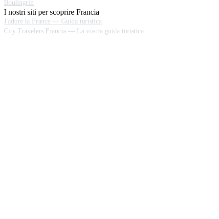
Boulingrin
I nostri siti per scoprire Francia
J'adore la France — Guida turistica
City Travelers Francia — La vostra guida turistica