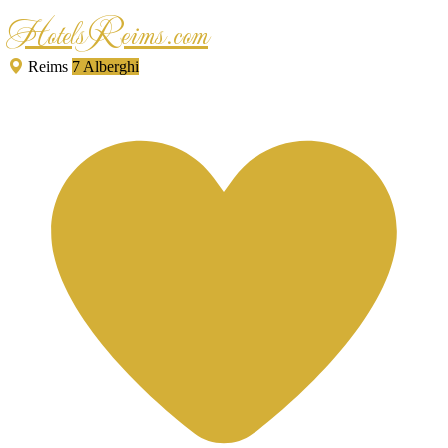
HotelsReims.com
Reims
7 Alberghi