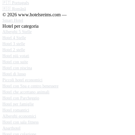
🇵🇹 Português
🇷🇴 Română
© 2026 www.hotelsreims.com —
Smart Hotel
Hotel per categoria
Alberghi 5 Stelle
Hotel 4 Stelle
Hotel 3 stelle
Hotel 2 stelle
Hotel più votati
Hotel con suite
Hotel con piscina
Hotel di lusso
Piccoli hotel economici
Hotel con Spa e centro benessere
Hotel che accettano animali
Hotel con Parcheggio
Hotel per famiglie
Hotel romantici
Alberghi economici
Hotel con sala fitness
Aparthotel
Hotel con colazione