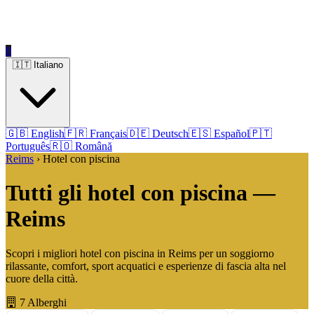
0
🇮🇹 Italiano
🇬🇧 English
🇫🇷 Français
🇩🇪 Deutsch
🇪🇸 Español
🇵🇹
Português
🇷🇴 Română
Reims
› Hotel con piscina
Tutti gli hotel con piscina —
Reims
Scopri i migliori hotel con piscina in Reims per un soggiorno
rilassante, comfort, sport acquatici e esperienze di fascia alta nel
cuore della città.
7 Alberghi